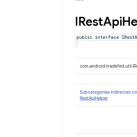
IRest
Api
He
public interface IRest
com.android.tradefed.util.I
Subcategorías indirectas c
RestApiHelper