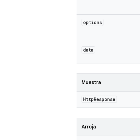
options
data
Muestra
Http
Response
Arroja