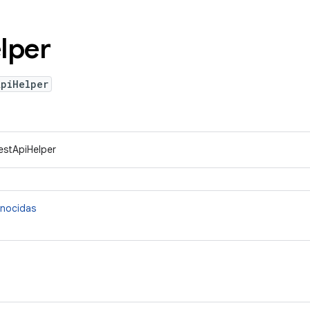
lper
ApiHelper
RestApiHelper
onocidas