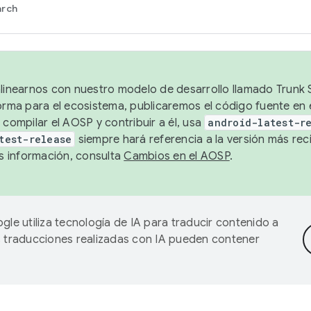
arch
alinearnos con nuestro modelo de desarrollo llamado Trunk S
forma para el ecosistema, publicaremos el código fuente en
 compilar el AOSP y contribuir a él, usa
android-latest-r
test-release
siempre hará referencia a la versión más reci
 información, consulta
Cambios en el AOSP
.
gle utiliza tecnología de IA para traducir contenido a
as traducciones realizadas con IA pueden contener