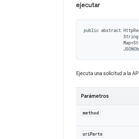
ejecutar
public abstract HttpRe
                String
                Map<St
                JSONO
Ejecuta una solicitud a la API
Parámetros
method
uri
Parts