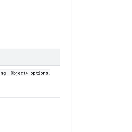
ing
,
Object> options
,