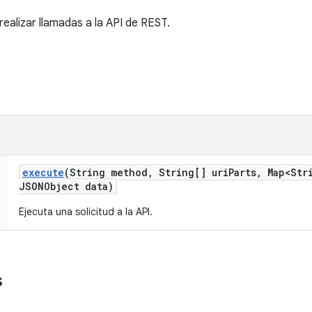
 realizar llamadas a la API de REST.
execute
(String method
,
String[] uri
Parts
,
Map<Str
JSONObject data)
Ejecuta una solicitud a la API.
s