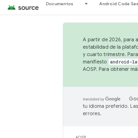
Documentos
Android Code Se
A partir de 2026, para 
estabilidad de la plata
y cuarto trimestre. Para
manifiesto
android-la
AOSP. Para obtener más
Goo
tu idioma preferido. L
errores.
AOSP