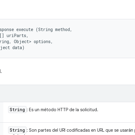
sponse execute (String method, 

[] uriParts, 

ring, Object> options, 

bject data)
.
String
: Es un método HTTP de la solicitud.
String
: Son partes del URI codificadas en URL que se usarán p