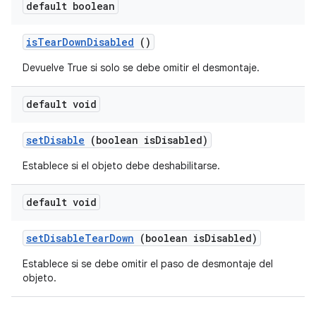
default boolean
is
Tear
Down
Disabled
()
Devuelve True si solo se debe omitir el desmontaje.
default void
set
Disable
(boolean is
Disabled)
Establece si el objeto debe deshabilitarse.
default void
set
Disable
Tear
Down
(boolean is
Disabled)
Establece si se debe omitir el paso de desmontaje del
objeto.