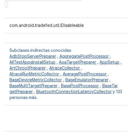
com.android.tradefed.util.IDisableable
Subclases indirectas conocidas
AdbStopServerPreparer
,
AggregatePostProcessor
,
AllTestAppsInstallSetup
,
AoaTargetPreparer
,
AppSetup
,
ArtChrootPreparer
,
AtraceCollector
,
AtraceRunMetricCollector
,
AveragePostProcessor
,
BaseDeviceMetricCollector
,
BaseEmulatorPreparer
,
BaseMultiTargetPreparer
,
BasePostProcessor
,
BaseTar
getPreparer
,
BluetoothConnectionLatencyCollector
y 133
personas más.