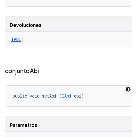
Devoluciones
IAbi
conjunto
Abi
public void setAbi (
IAbi
 abi)
Parámetros