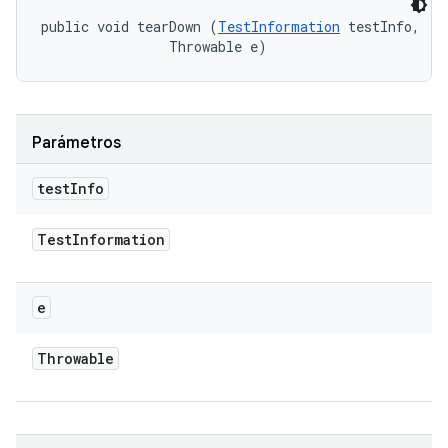
public void tearDown (
TestInformation
 testInfo, 

                Throwable e)
Parámetros
test
Info
Test
Information
e
Throwable