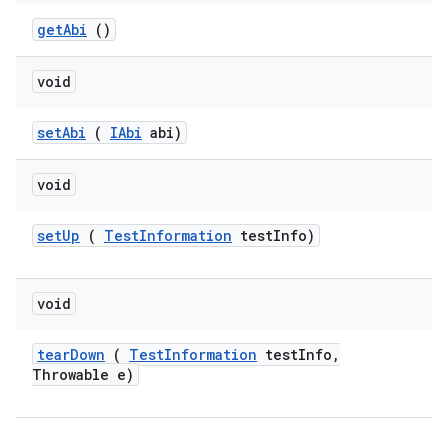
get
Abi
()
void
set
Abi
(
IAbi
abi)
void
set
Up
(
Test
Information
test
Info)
void
tear
Down
(
Test
Information
test
Info
,
Throwable e)