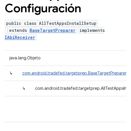
Configuración
public class AllTestAppsInstallSetup
extends
BaseTargetPreparer
implements
IAbiReceiver
java.lang.Objeto
↳
com.android.tradefed.targetprep.BaseTargetPreparer
↳
com.android.tradefed.targetprep.AllTestAppsInst