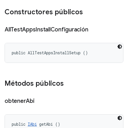
Constructores públicos
All
Test
Apps
Install
Configuración
public AllTestAppsInstallSetup ()
Métodos públicos
obtener
Abi
public 
IAbi
 getAbi ()