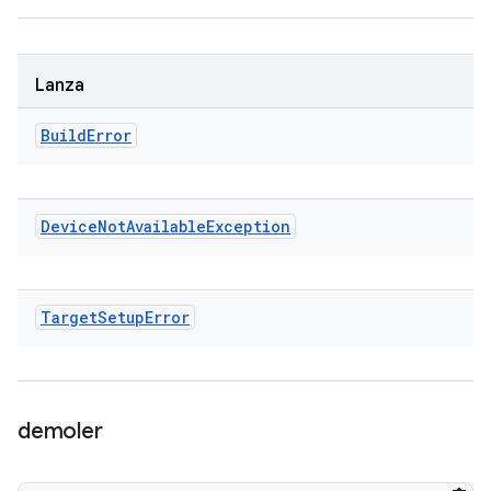
Lanza
Build
Error
Device
Not
Available
Exception
Target
Setup
Error
demoler