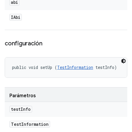
abi
IAbi
configuración
public void setUp (
TestInformation
 testInfo)
Parámetros
test
Info
Test
Information