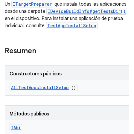
Un
ITargetPreparer
que instala todas las aplicaciones
desde una carpeta
IDeviceBuildInfo#getTestsDir()
en el dispositivo. Para instalar una aplicación de prueba
individual, consulte
TestAppInstallSetup
Resumen
Constructores públicos
All
Test
Apps
Install
Setup
()
Métodos públicos
IAbi