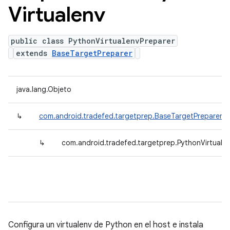
Virtualenv
public class PythonVirtualenvPreparer
extends
BaseTargetPreparer
java.lang.Objeto
↳
com.android.tradefed.targetprep.BaseTargetPreparer
↳
com.android.tradefed.targetprep.PythonVirtuale
Configura un virtualenv de Python en el host e instala