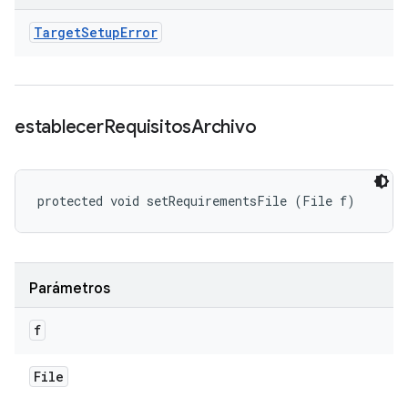
Target
Setup
Error
establecer
Requisitos
Archivo
protected void setRequirementsFile (File f)
Parámetros
f
File