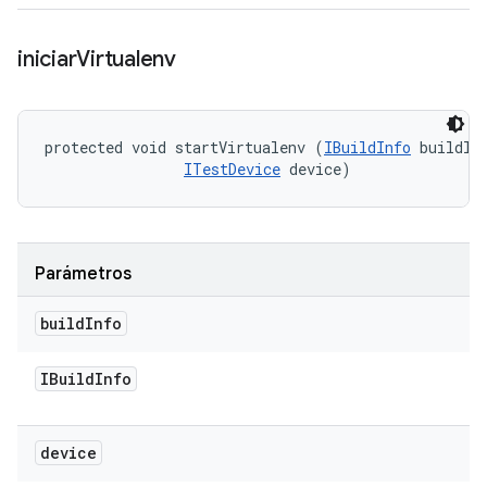
iniciar
Virtualenv
protected void startVirtualenv (
IBuildInfo
 buildInf
ITestDevice
 device)
Parámetros
build
Info
IBuild
Info
device