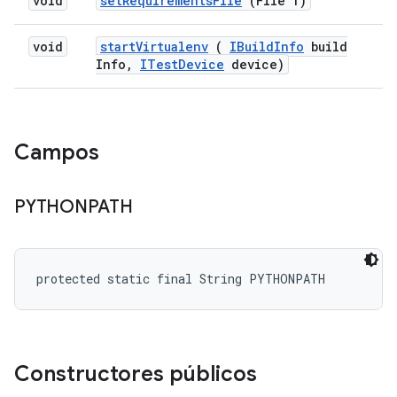
void
set
Requirements
File
(File f)
void
start
Virtualenv
(
IBuild
Info
build
Info
,
ITest
Device
device)
Campos
PYTHONPATH
protected static final String PYTHONPATH
Constructores públicos