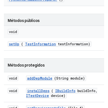
Métodos públicos
void
set
Up
(
Test
Information
test
Information)
Métodos protegidos
void
add
Dep
Module
(String module)
void
install
Deps
(
IBuild
Info
build
Info
,
ITest
Device
device)