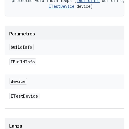
protected void installDeps (
IBuildInfo
 buildInfo, 

ITestDevice
 device)
Parámetros
build
Info
IBuild
Info
device
ITest
Device
Lanza