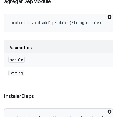
agregar
Dep
Module
protected void addDepModule (String module)
Parámetros
module
String
instalar
Deps