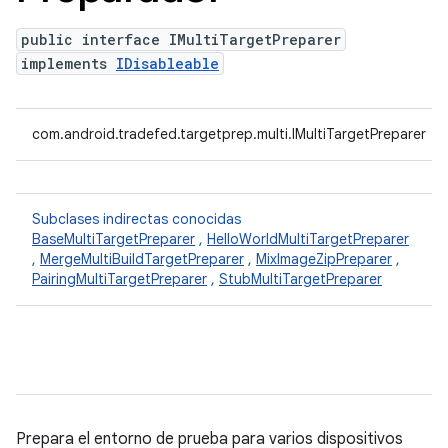
public interface IMultiTargetPreparer
implements
IDisableable
com.android.tradefed.targetprep.multi.IMultiTargetPreparer
Subclases indirectas conocidas
BaseMultiTargetPreparer
,
HelloWorldMultiTargetPreparer
,
MergeMultiBuildTargetPreparer
,
MixImageZipPreparer
,
PairingMultiTargetPreparer
,
StubMultiTargetPreparer
Prepara el entorno de prueba para varios dispositivos