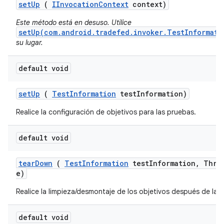
set
Up
(
IInvocation
Context
context)
Este método está en desuso. Utilice
setUp(com.android.tradefed.invoker.TestInformati
su lugar.
default void
set
Up
(
Test
Information
test
Information)
Realice la configuración de objetivos para las pruebas.
default void
tear
Down
(
Test
Information
test
Information
,
Throw
e)
Realice la limpieza/desmontaje de los objetivos después de la 
default void