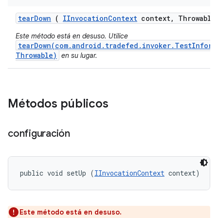
tear
Down
(
IInvocation
Context
context
,
Throwable
Este método está en desuso. Utilice
tearDown(com.android.tradefed.invoker.TestInform
Throwable)
en su lugar.
Métodos públicos
configuración
public void setUp (
IInvocationContext
 context)
Este método está en desuso.