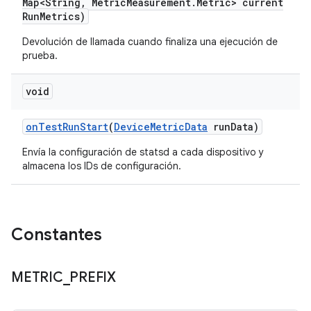
Map<String
,
Metric
Measurement
.
Metric> current
Run
Metrics)
Devolución de llamada cuando finaliza una ejecución de
prueba.
void
on
Test
Run
Start
(
Device
Metric
Data
run
Data)
Envía la configuración de statsd a cada dispositivo y
almacena los IDs de configuración.
Constantes
METRIC
_
PREFIX