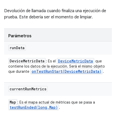
Devolución de llamada cuando finaliza una ejecución de
prueba. Este debería ser el momento de limpiar.
Parámetros
run
Data
Device
Metric
Data
Device
Metric
Data
: Es el
que
contiene los datos de la ejecución. Será el mismo objeto
onTestRunStart(
Device
Metric
Data)
que durante
.
current
Run
Metrics
Map
: Es el mapa actual de métricas que se pasa a
testRunEnded(
long
,
Map)
.