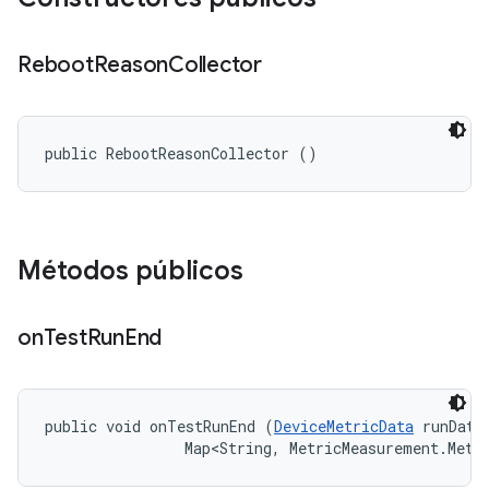
Reboot
Reason
Collector
public RebootReasonCollector ()
Métodos públicos
on
Test
Run
End
public void onTestRunEnd (
DeviceMetricData
 runData,
                Map<String, MetricMeasurement.Metr