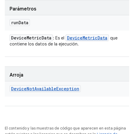
Parámetros
run
Data
Device
Metric
Data
Device
Metric
Data
: Es el
que
contiene los datos de la ejecución.
Arroja
Device
Not
Available
Exception
El contenido y las muestras de código que aparecen en esta página