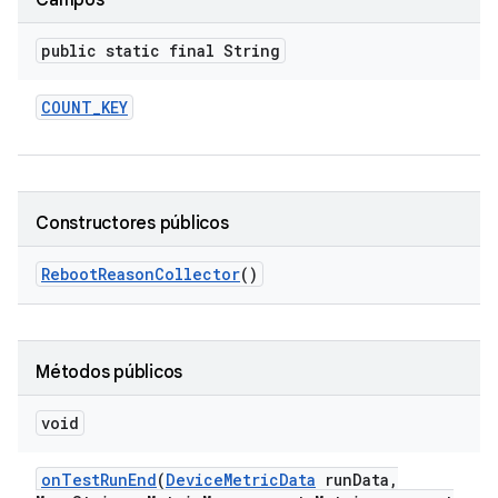
Campos
public static final String
COUNT
_
KEY
Constructores públicos
Reboot
Reason
Collector
()
Métodos públicos
void
on
Test
Run
End
(
Device
Metric
Data
run
Data
,