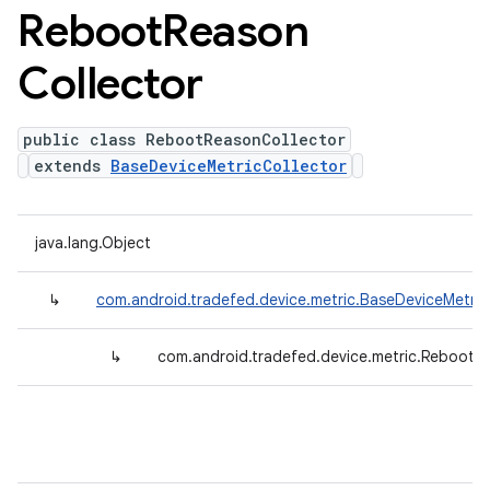
Reboot
Reason
Collector
public class RebootReasonCollector
extends
BaseDeviceMetricCollector
java.lang.Object
↳
com.android.tradefed.device.metric.BaseDeviceMetric
↳
com.android.tradefed.device.metric.RebootR