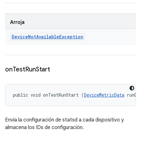
Arroja
Device
Not
Available
Exception
on
Test
Run
Start
public void onTestRunStart (
DeviceMetricData
 runDa
Envía la configuración de statsd a cada dispositivo y
almacena los IDs de configuración.