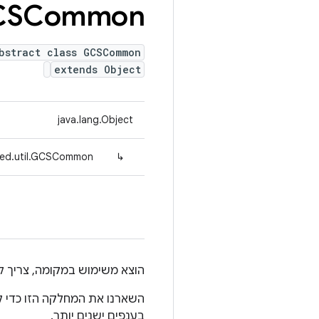
CSCommon
bstract class GCSCommon
extends Object
java.lang.Object
fed.util.GCSCommon
↳
הוצא משימוש במקומה, צריך להשתמש ב-.util.gcs.GCSCommon
בענפים ישנים יותר.