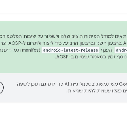
 2026, כדי להתאים למודל הפיתוח היציב שלנו ולשמור על יציבות הפלט
נפרסם קוד מקור ב-AOSP 
andr
. הענף
android-latest-release
manifest תמי
שינויים ב-AOSP
.
‫Google משתמשת בטכנולוגיית AI כדי לתרגם תוכן לשפה
 כאלו עשויות להיות שגיאות.