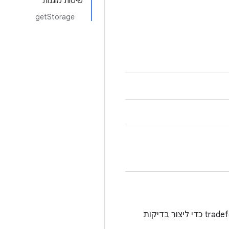
שיטות מוגנות
getStorage
השארנו את המחלקה הזו כדי לשמור על תאימות לדור קודם, כך שאפשר להשתמש ב-tradefed prebuilt כדי ליצור בדיקות