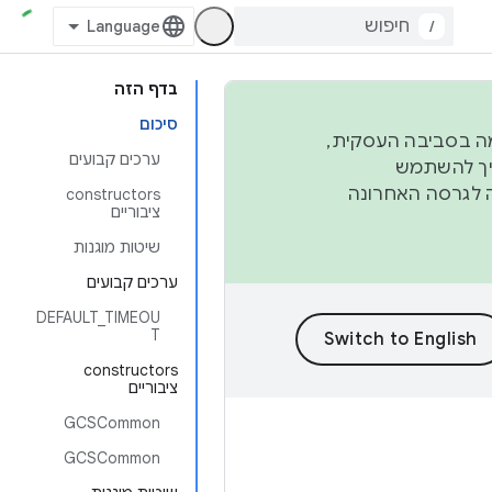
/
בדף הזה
סיכום
פורמה בסביבה העסקית,
ערכים קבועים
ברבעון השני וברבעון הרביעי. כדי ליצור ולתרום ל-AOSP, צריך להשתמש
ד יפנה לגרסה האחרונה
‫constructors
ציבוריים
שיטות מוגנות
ערכים קבועים
DEFAULT_TIMEOU
T
‫constructors
ציבוריים
GCSCommon
GCSCommon