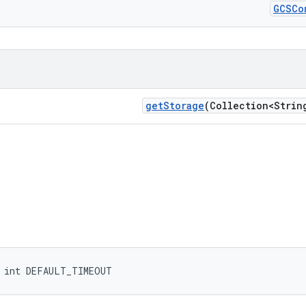
GCSCo
get
Storage
(Collection<Strin
l int DEFAULT_TIMEOUT