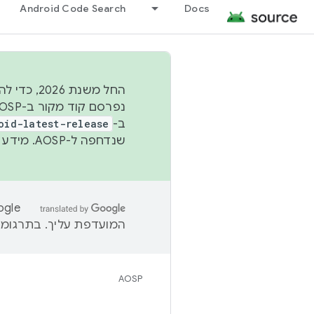
Android Code Search
Docs
החל משנת
ב-
oid-latest-release
שנדחפה ל-AOSP. מידע נוסף זמין במאמר
המועדפת עליך. בתרגומים
AOSP