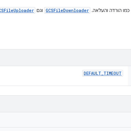
GCSFileDownloader
וגם
CSFileUploader
DEFAULT
_
TIMEOUT