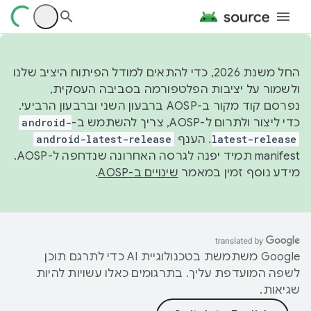
החל משנת 2026, כדי להתאים למודל הפיתוח היציב שלנו
ולשמור על יציבות הפלטפורמה בסביבה העסקית,
נפרסם קוד מקור ב-AOSP ברבעון השני וברבעון הרביעי.
כדי ליצור ולתרום ל-AOSP, צריך להשתמש ב-
android-
latest-release
. הענף
android-latest-release
manifest תמיד יפנה לגרסה האחרונה שנדחפה ל-AOSP.
מידע נוסף זמין במאמר
שינויים ב-AOSP
.
‫Google משתמשת בטכנולוגיית AI כדי לתרגם תוכן
לשפה המועדפת עליך. בתרגומים כאלו עשויות להיות
שגיאות.