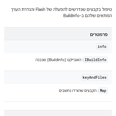
טיפול בקבצים שנדרשים להפעלה של Flash והגדרת הערך
המתאים שלהם ב-BuildInfo
פרמטרים
info
IBuild
Info
: האובייקט {IBuildInfo} שנבנה
key
And
Files
Map
: הקבצים שהורדו נחשבים