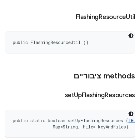
Flashing
Resource
Util
public FlashingResourceUtil ()
‫methods ציבוריים
set
Up
Flashing
Resources
public static boolean setUpFlashingResources (
IBui
                Map<String, File> keyAndFiles)