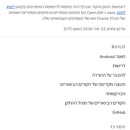
דוגמאות התוכן והקוד שבדף הזה כפופות לרישיונות המפורטים בקטע
רישיון
לתוכן
.‏ Java ו-OpenJDK הם סימנים מסחריים או סימנים מסחריים רשומים
של חברת Oracle ו/או של השותפים העצמאיים שלה.
עדכון אחרון: 2026-06-22 (שעון UTC).
BUILD
מאגר Android
דרישות
להסבר על ההורדה
תצוגה מקדימה של הקודים הבינאריים
גיבוי קושחה
הקודים הבינאריים של מנהל ההתקן
GitHub
המרכז