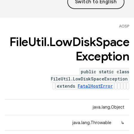
AOSP
‫File
Util
.
Low
Disk
Space
Exception
public static class
FileUtil.LowDiskSpaceException
extends
FatalHostError
java.lang.Object
java.lang.Throwable
↳