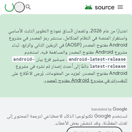
اعتبارًا من عام 2026، ولضمان اتّساق نموذج التطوير الثابت الأساسي
واستقرار المنصة في النظام المتكامل، سننشر رمز المصدر في مشروع
Android مفتوح المصدر (AOSP) في الربعَين الثاني والرابع. لبناء
مشروع Android مفتوح المصدر والمساهمة فيه، استخدِم
android-latest-release
. سيشير فرع بيان
android-
latest-release
دائمًا إلى أحدث إصدار تم نشره في مشروع
Android مفتوح المصدر. لمزيد من المعلومات، يُرجى الاطّلاع على
التغييرات في مشروع Android مفتوح المصدر
.
تستخدم Google تكنولوجيا الذكاء الاصطناعي لترجمة المحتوى إلى
لغتك المفضّلة، وقد تتضمّن بعض الأخطاء.