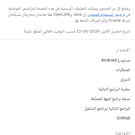
يخضع كل من المحتوى وعيّنات التعليمات البرمجية في هذه الصفحة للتراخيص الموضحّة
في
ترخيص استخدام المحتوى
. إنّ Java وOpenJDK هما علامتان تجاريتان مسجَّلتان
لشركة Oracle و/أو الشركات التابعة لها.
تاريخ التعديل الأخير: 2026-06-22 (حسب التوقيت العالمي المتفَّق عليه)
الإصدار
مستودع Android
المتطلّبات
التنزيل
معاينة البرامج الثنائية
نسخة برامج الجهة المصنِّعة
البرامج الثنائية لبرنامج التشغيل
GitHub
التواصل