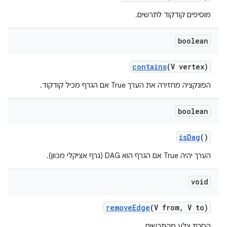
מוסיפים קודקוד לתרשים.
boolean
contains
(V vertex)
הפונקציה מחזירה את הערך True אם הגרף מכיל קודקוד.
boolean
is
Dag
()
הערך יהיה True אם הגרף הוא DAG (גרף אציקלי מכוון).
void
remove
Edge
(V from
,
V to)
הסרת צלע מהתרשים.