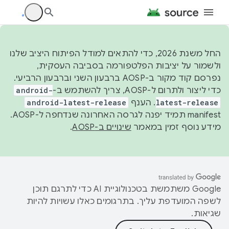
החל משנת 2026, כדי להתאים למודל הפיתוח היציב שלנו
ולשמור על יציבות הפלטפורמה בסביבה העסקית,
נפרסם קוד מקור ב-AOSP ברבעון השני וברבעון הרביעי.
כדי ליצור ולתרום ל-AOSP, צריך להשתמש ב-
android-
latest-release
. הענף
android-latest-release
manifest תמיד יפנה לגרסה האחרונה שנדחפה ל-AOSP.
מידע נוסף זמין במאמר
שינויים ב-AOSP
.
‫Google משתמשת בטכנולוגיית AI כדי לתרגם תוכן
לשפה המועדפת עליך. בתרגומים כאלו עשויות להיות
שגיאות.