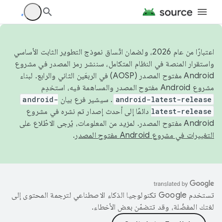
اعتبارًا من عام 2026، ولضمان اتّساق نموذج التطوير الثابت الأساسي
واستقرار المنصة في النظام المتكامل، سننشر رمز المصدر في مشروع
Android مفتوح المصدر (AOSP) في الربعَين الثاني والرابع. لبناء
مشروع Android مفتوح المصدر والمساهمة فيه، استخدِم
android-latest-release
. سيشير فرع بيان
android-
latest-release
دائمًا إلى أحدث إصدار تم نشره في مشروع
Android مفتوح المصدر. لمزيد من المعلومات، يُرجى الاطّلاع على
التغييرات في مشروع Android مفتوح المصدر
.
تستخدم Google تكنولوجيا الذكاء الاصطناعي لترجمة المحتوى إلى
لغتك المفضّلة، وقد تتضمّن بعض الأخطاء.