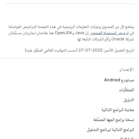
يخضع كل من المحتوى وعيّنات التعليمات البرمجية في هذه الصفحة للتراخيص الموضحّة
في
ترخيص استخدام المحتوى
. إنّ Java وOpenJDK هما علامتان تجاريتان مسجَّلتان
لشركة Oracle و/أو الشركات التابعة لها.
تاريخ التعديل الأخير: 2025-07-27 (حسب التوقيت العالمي المتفَّق عليه)
الإصدار
مستودع Android
المتطلّبات
التنزيل
معاينة البرامج الثنائية
نسخة برامج الجهة المصنِّعة
البرامج الثنائية لبرنامج التشغيل