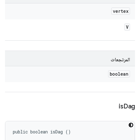
vertex
V
المرتجعات
boolean
is
Dag
public boolean isDag ()