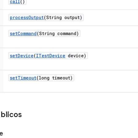
call
()
process
Output
(String output)
set
Command
(String command)
set
Device
(
ITest
Device
device)
set
Timeout
(long timeout)
blicos
le