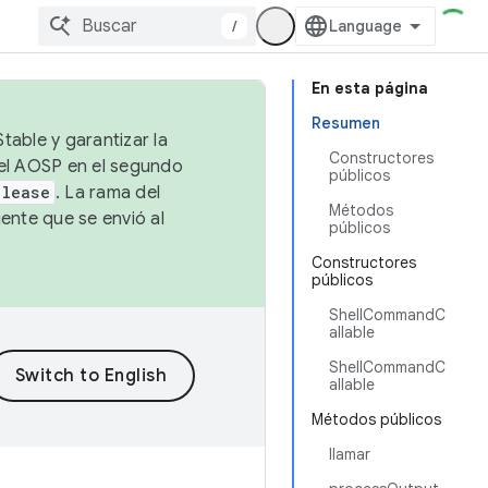
/
En esta página
Resumen
table y garantizar la
Constructores
 el AOSP en el segundo
públicos
elease
. La rama del
Métodos
ente que se envió al
públicos
Constructores
públicos
ShellCommandC
allable
ShellCommandC
allable
Métodos públicos
llamar