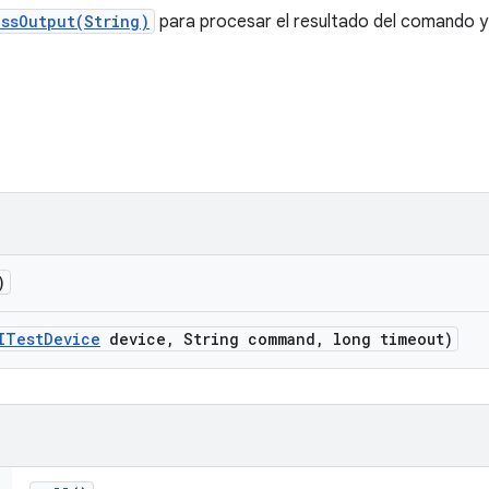
ssOutput(String)
para procesar el resultado del comando y 
)
ITest
Device
device
,
String command
,
long timeout)