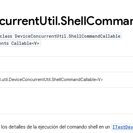
current
Util
.
Shell
Comma
 class DeviceConcurrentUtil.ShellCommandCallable
ents Callable<V>
.util.DeviceConcurrentUtil.ShellCommandCallable<V>
 los detalles de la ejecución del comando shell en un
ITestDe