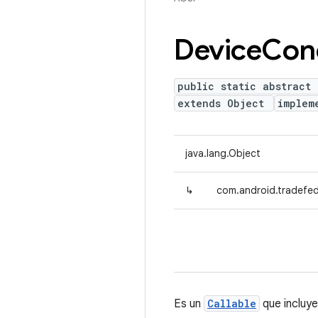
Device
Con
public static abstract
extends Object
implem
java.lang.Object
↳
com.android.tradefed
Es un
Callable
que incluye