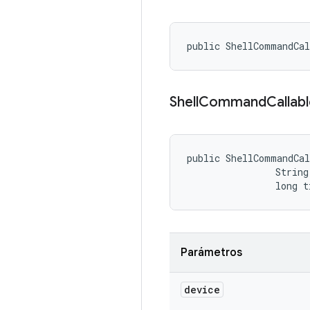
public ShellCommandCa
Shell
Command
Callab
public ShellCommandCa
                String
                long t
Parámetros
device