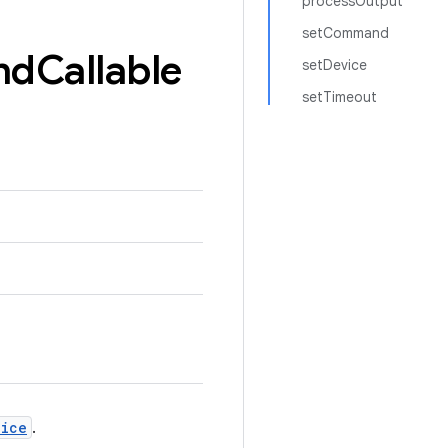
processOutput
setCommand
nd
Callable
setDevice
setTimeout
vice
.