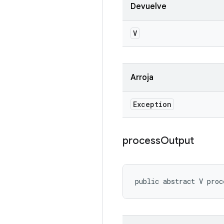
Devuelve
V
Arroja
Exception
process
Output
public abstract V proc