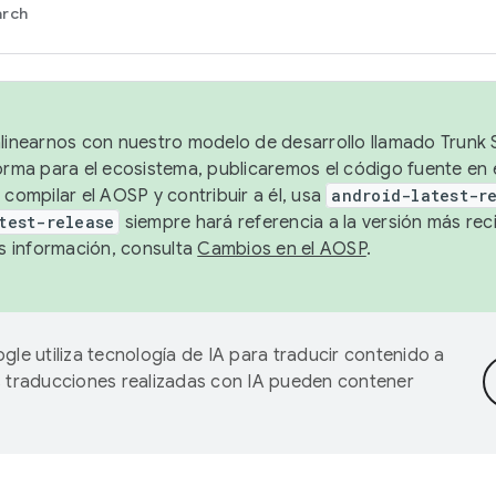
arch
alinearnos con nuestro modelo de desarrollo llamado Trunk S
forma para el ecosistema, publicaremos el código fuente en
 compilar el AOSP y contribuir a él, usa
android-latest-r
test-release
siempre hará referencia a la versión más reci
 información, consulta
Cambios en el AOSP
.
gle utiliza tecnología de IA para traducir contenido a
as traducciones realizadas con IA pueden contener