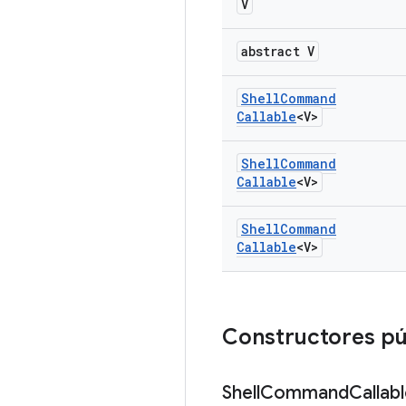
V
abstract V
Shell
Command
Callable
<V>
Shell
Command
Callable
<V>
Shell
Command
Callable
<V>
Constructores pú
Shell
Command
Callab