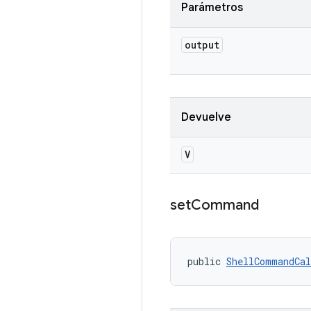
Parámetros
output
Devuelve
V
set
Command
public 
ShellCommandCal