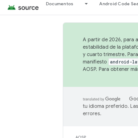
Documentos
Android Code Se
A partir de 2026, para 
estabilidad de la plata
y cuarto trimestre. Para
manifiesto
android-la
AOSP. Para obtener más
Goo
tu idioma preferido. L
errores.
AOSP