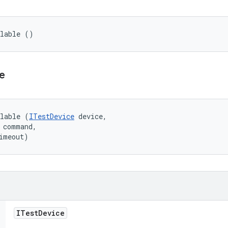
llable ()
le
llable (
ITestDevice
 device, 

 command, 

imeout)
ITest
Device