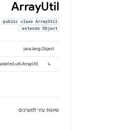
Array
Util
public class ArrayUtil
extends Object
java.lang.Object
adefed.util.ArrayUtil
↳
שיטות עזר למערכים