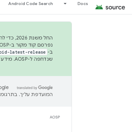
Android Code Search
Docs
החל משנת
ב-
oid-latest-release
שנדחפה ל-AOSP. מידע נוסף זמין במאמר
המועדפת עליך. בתרגומים
AOSP