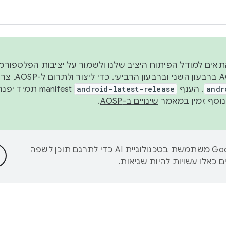
 2026, כדי להתאים למודל הפיתוח היציב שלנו ולשמור על יציבות הפלט
נפרסם קוד מקור ב-AOSP 
andr
. הענף
android-latest-release
manifest תמי
שינויים ב-AOSP
.
‫Google משתמשת בטכנולוגיית AI כדי לתרגם תוכן לשפה
 כאלו עשויות להיות שגיאות.