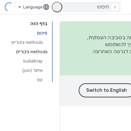
/
בדף הזה
סיכום
פורמה בסביבה העסקית,
‫methods ציבוריים
ברבעון השני וברבעון הרביעי. כדי ליצור ולתרום ל-AOSP, צריך להשתמש
ד יפנה לגרסה האחרונה
‫methods ציבוריים
buildArray
איחוד (join)
list