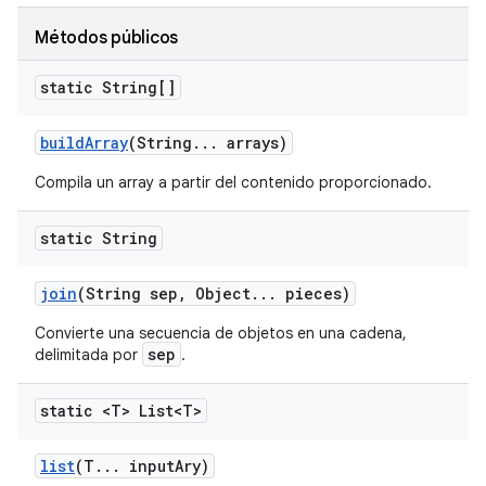
Métodos públicos
static String[]
build
Array
(String
.
.
.
arrays)
Compila un array a partir del contenido proporcionado.
static String
join
(String sep
,
Object
.
.
.
pieces)
Convierte una secuencia de objetos en una cadena,
sep
delimitada por
.
static <T> List<T>
list
(T
.
.
.
input
Ary)