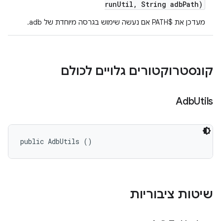
run
Util
,
String adb
Path)
מעדכן את $PATH אם נעשה שימוש בגרסה מיוחדת של adb.
קונסטרוקטורים גלויים לכולם
Adb
Utils
public AdbUtils ()
שיטות ציבוריות