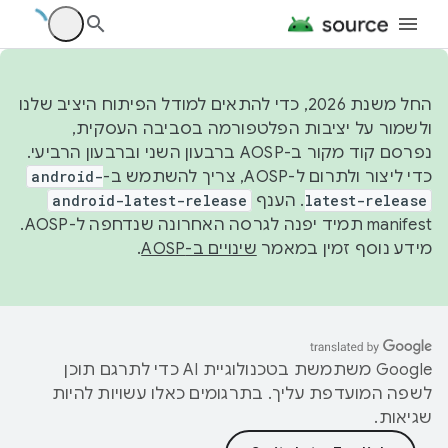
החל משנת 2026, כדי להתאים למודל הפיתוח היציב שלנו
ולשמור על יציבות הפלטפורמה בסביבה העסקית,
נפרסם קוד מקור ב-AOSP ברבעון השני וברבעון הרביעי.
כדי ליצור ולתרום ל-AOSP, צריך להשתמש ב-
android-
latest-release
. הענף
android-latest-release
manifest תמיד יפנה לגרסה האחרונה שנדחפה ל-AOSP.
מידע נוסף זמין במאמר
שינויים ב-AOSP
.
‫Google משתמשת בטכנולוגיית AI כדי לתרגם תוכן
לשפה המועדפת עליך. בתרגומים כאלו עשויות להיות
שגיאות.