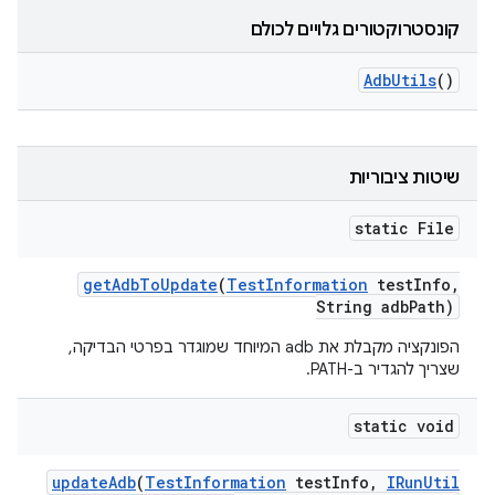
קונסטרוקטורים גלויים לכולם
Adb
Utils
()
שיטות ציבוריות
static File
get
Adb
To
Update
(
Test
Information
test
Info
,
String adb
Path)
הפונקציה מקבלת את adb המיוחד שמוגדר בפרטי הבדיקה,
שצריך להגדיר ב-PATH.
static void
update
Adb
(
Test
Information
test
Info
,
IRun
Util