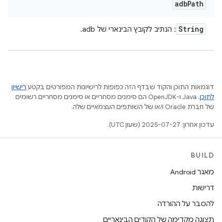
adb
Path
String
: הנתיב לקובץ הבינארי של adb.
דוגמאות התוכן והקוד שבדף הזה כפופות לרישיונות המפורטים בקטע
רישיון
לתוכן
.‏ Java ו-OpenJDK הם סימנים מסחריים או סימנים מסחריים רשומים
של חברת Oracle ו/או של השותפים העצמאיים שלה.
עדכון אחרון: 2025-07-27 (שעון UTC).
BUILD
מאגר Android
דרישות
להסבר על ההורדה
תצוגה מקדימה של הקודים הבינאריים