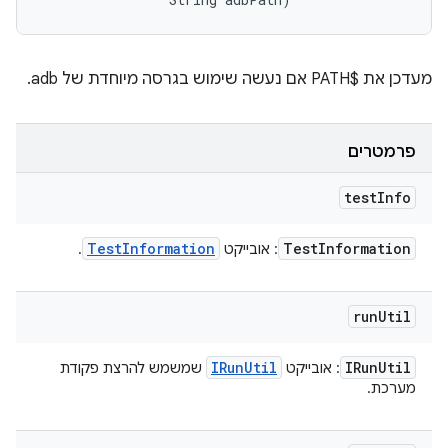
מעדכן את $PATH אם נעשה שימוש בגרסה מיוחדת של adb.
פרמטרים
test
Info
Test
Information
Test
Information
: אובייקט
.
run
Util
IRun
Util
IRun
Util
: אובייקט
שמשמש להרצת פקודת
מערכת.