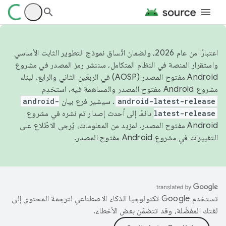
اعتبارًا من عام 2026، ولضمان اتّساق نموذج التطوير الثابت الأساسي
واستقرار المنصة في النظام المتكامل، سننشر رمز المصدر في مشروع
Android مفتوح المصدر (AOSP) في الربعَين الثاني والرابع. لبناء
مشروع Android مفتوح المصدر والمساهمة فيه، استخدِم
android-latest-release
. سيشير فرع بيان
android-
latest-release
دائمًا إلى أحدث إصدار تم نشره في مشروع
Android مفتوح المصدر. لمزيد من المعلومات، يُرجى الاطّلاع على
التغييرات في مشروع Android مفتوح المصدر
.
تستخدم Google تكنولوجيا الذكاء الاصطناعي لترجمة المحتوى إلى
لغتك المفضّلة، وقد تتضمّن بعض الأخطاء.