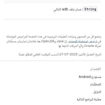
String
: مسار ملف adb الثنائي
يخضع كل من المحتوى وعيّنات التعليمات البرمجية في هذه الصفحة للتراخيص الموضحّة
في
ترخيص استخدام المحتوى
. إنّ Java وOpenJDK هما علامتان تجاريتان مسجَّلتان
لشركة Oracle و/أو الشركات التابعة لها.
تاريخ التعديل الأخير: 2025-07-27 (حسب التوقيت العالمي المتفَّق عليه)
الإصدار
مستودع Android
المتطلّبات
التنزيل
معاينة البرامج الثنائية