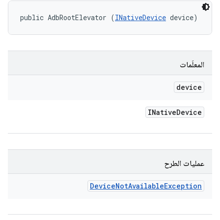
public AdbRootElevator (
INativeDevice
 device)
المعلَمات
device
INative
Device
عمليات الطرح
Device
Not
Available
Exception