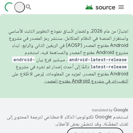
اعتبارًا من عام 2026، ولضمان اتّساق نموذج التطوير الثابت الأساسي
واستقرار المنصة في النظام المتكامل، سننشر رمز المصدر في مشروع
Android مفتوح المصدر (AOSP) في الربعَين الثاني والرابع. لبناء
مشروع Android مفتوح المصدر والمساهمة فيه، استخدِم
android-latest-release
. سيشير فرع بيان
android-
latest-release
دائمًا إلى أحدث إصدار تم نشره في مشروع
Android مفتوح المصدر. لمزيد من المعلومات، يُرجى الاطّلاع على
التغييرات في مشروع Android مفتوح المصدر
.
تستخدم Google تكنولوجيا الذكاء الاصطناعي لترجمة المحتوى إلى
لغتك المفضّلة، وقد تتضمّن بعض الأخطاء.