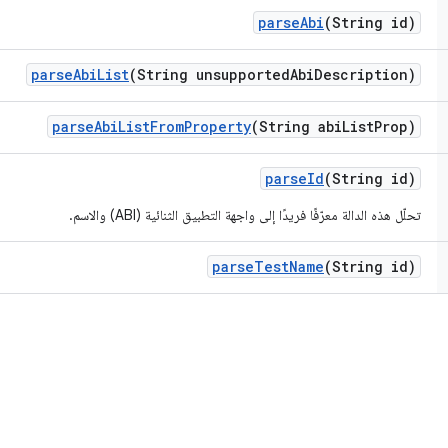
parse
Abi
(String id)
parse
Abi
List
(String unsupported
Abi
Description)
parse
Abi
List
From
Property
(String abi
List
Prop)
parse
Id
(String id)
تحلّل هذه الدالة معرّفًا فريدًا إلى واجهة التطبيق الثنائية (ABI) والاسم.
parse
Test
Name
(String id)