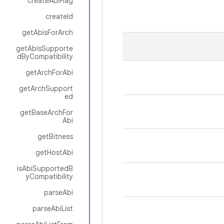
createAbiFlag
createId
getAbisForArch
getAbisSupporte
dByCompatibility
getArchForAbi
getArchSupport
ed
getBaseArchFor
Abi
getBitness
getHostAbi
isAbiSupportedB
yCompatibility
parseAbi
parseAbiList