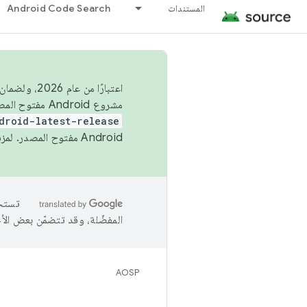
المستندات
Android Code Search
اعتبارًا من
مشروع Android مفتوح المصدر (AOSP) في الربعَين الثاني والرابع. لبناء مشروع Android مفتوح المصدر والمساهمة فيه، استخدِم
droid-latest-release
Android مفتوح المصدر. لمزيد من المعلومات، يُرجى الاطّلاع على
المفضّلة، وقد تتضمّن بعض الأ
AOSP