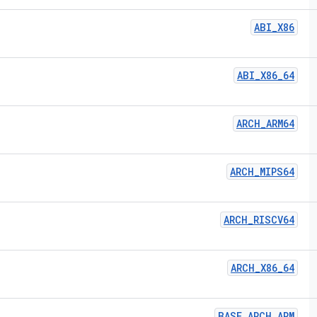
ABI
_
X86
ABI
_
X86
_
64
ARCH
_
ARM64
ARCH
_
MIPS64
ARCH
_
RISCV64
ARCH
_
X86
_
64
BASE
_
ARCH
_
ARM