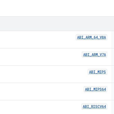
ABI
_
ARM
_
64
_
V8A
ABI
_
ARM
_
V7A
ABI
_
MIPS
ABI
_
MIPS64
ABI
_
RISCV64