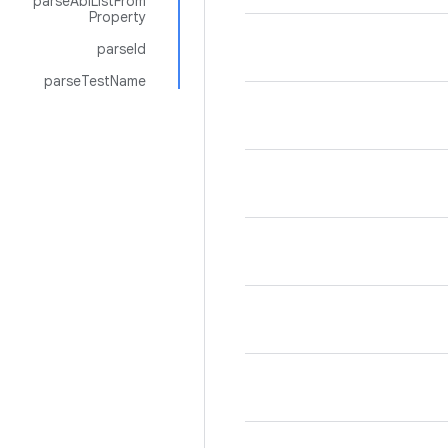
parseAbiListFrom
Property
parseId
parseTestName