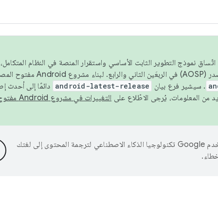
 عام 2026، ولضمان اتّساق نموذج التطوير الثابت الأساسي واستقرار المنصة في النظام المت
an
. سيشير فرع بيان
android-latest-release
دائمًا إلى أحدث إ
التغييرات في مشروع Android مفتوح المصدر
تستخدم Google تكنولوجيا الذكاء الاصطناعي لترجمة المحتوى إلى لغتك
خطاء.