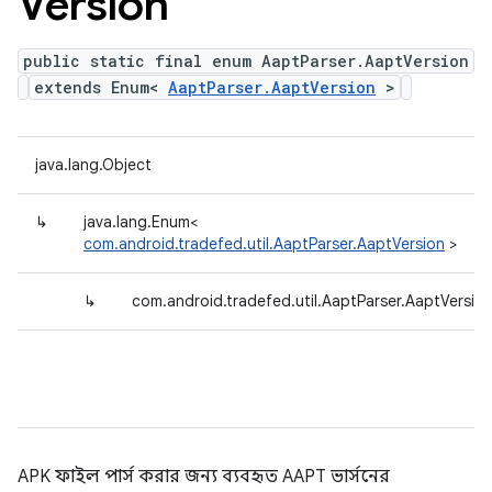
Version
public static final enum AaptParser.AaptVersion
extends Enum<
AaptParser.AaptVersion
>
java.lang.Object
↳
java.lang.Enum<
com.android.tradefed.util.AaptParser.AaptVersion
>
↳
com.android.tradefed.util.AaptParser.AaptVersio
APK ফাইল পার্স করার জন্য ব্যবহৃত AAPT ভার্সনের