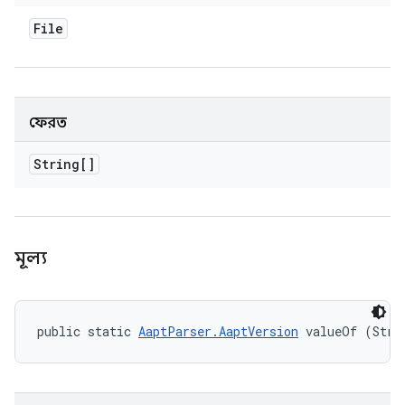
File
ফেরত
String[]
মূল্য
public static 
AaptParser.AaptVersion
 valueOf (Stri