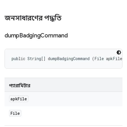
জনসাধারণের পদ্ধতি
dump
Badging
Command
public String[] dumpBadgingCommand (File apkFile)
প্যারামিটার
apk
File
File