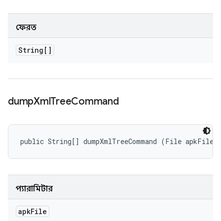
ফেরত
String[]
dump
Xml
Tree
Command
public String[] dumpXmlTreeCommand (File apkFile)
প্যারামিটার
apk
File