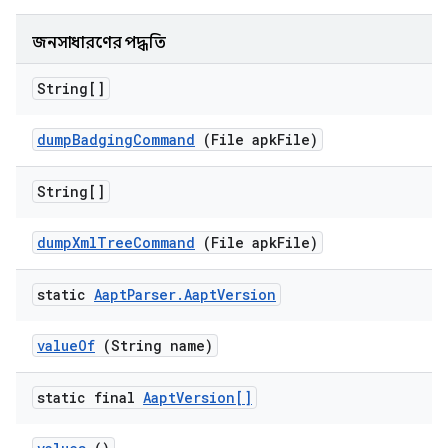
জনসাধারণের পদ্ধতি
String[]
dump
Badging
Command
(File apk
File)
String[]
dump
Xml
Tree
Command
(File apk
File)
static
Aapt
Parser
.
Aapt
Version
value
Of
(String name)
static final
Aapt
Version[]