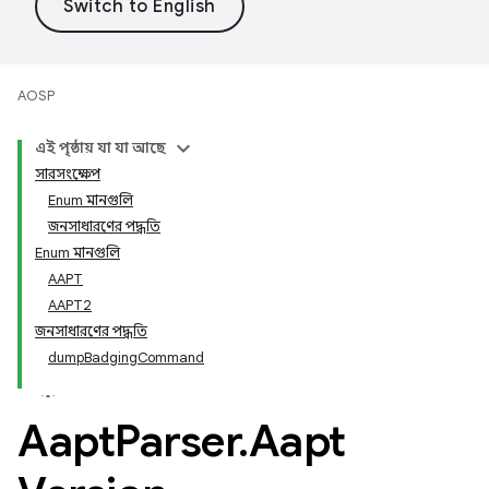
AOSP
এই পৃষ্ঠায় যা যা আছে
সারসংক্ষেপ
Enum মানগুলি
জনসাধারণের পদ্ধতি
Enum মানগুলি
AAPT
AAPT2
জনসাধারণের পদ্ধতি
dumpBadgingCommand
Aapt
Parser
.
Aapt