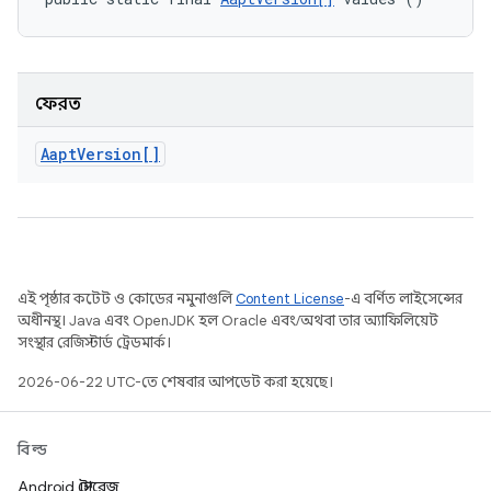
ফেরত
Aapt
Version[]
এই পৃষ্ঠার কন্টেন্ট ও কোডের নমুনাগুলি
Content License
-এ বর্ণিত লাইসেন্সের
অধীনস্থ। Java এবং OpenJDK হল Oracle এবং/অথবা তার অ্যাফিলিয়েট
সংস্থার রেজিস্টার্ড ট্রেডমার্ক।
2026-06-22 UTC-তে শেষবার আপডেট করা হয়েছে।
বিল্ড
Android স্টোরেজ