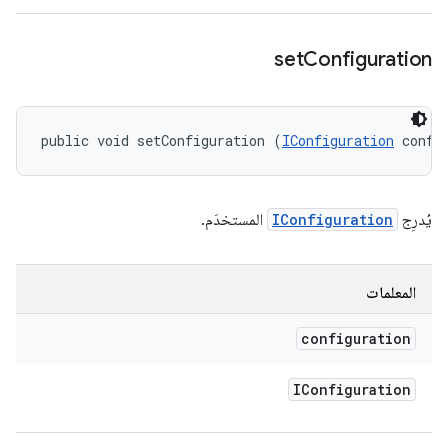
set
Configuration
public void setConfiguration (
IConfiguration
 confi
يُدرِج
IConfiguration
المستخدَم.
المعلمات
configuration
IConfiguration