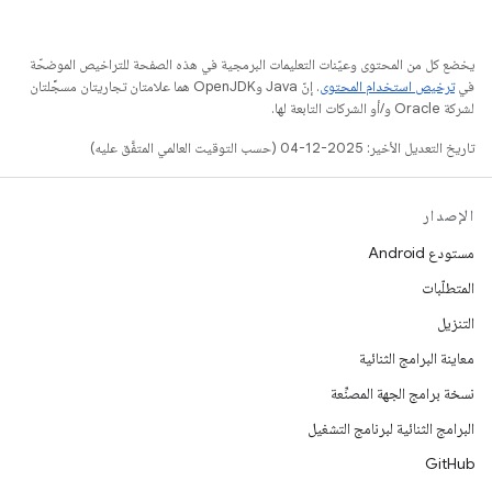
يخضع كل من المحتوى وعيّنات التعليمات البرمجية في هذه الصفحة للتراخيص الموضحّة
في
ترخيص استخدام المحتوى
. إنّ Java وOpenJDK هما علامتان تجاريتان مسجَّلتان
لشركة Oracle و/أو الشركات التابعة لها.
تاريخ التعديل الأخير: 2025-12-04 (حسب التوقيت العالمي المتفَّق عليه)
الإصدار
مستودع Android
المتطلّبات
التنزيل
معاينة البرامج الثنائية
نسخة برامج الجهة المصنِّعة
البرامج الثنائية لبرنامج التشغيل
GitHub