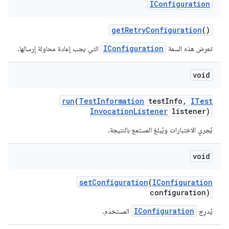
IConfiguration
get
Retry
Configuration
()
IConfiguration
تعرض هذه السمة
التي يجب إعادة محاولة إرسالها.
void
run
(
Test
Information
test
Info
,
ITest
Invocation
Listener
listener)
يُجري الاختبارات ويُبلغ المستمع بالنتيجة.
void
set
Configuration
(
IConfiguration
configuration)
IConfiguration
يُدرِج
المستخدَم.