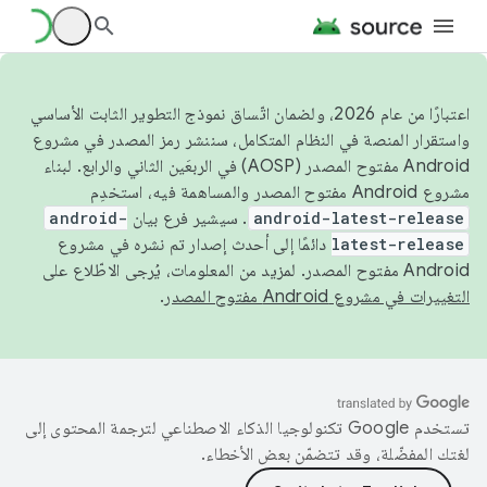
اعتبارًا من عام 2026، ولضمان اتّساق نموذج التطوير الثابت الأساسي
واستقرار المنصة في النظام المتكامل، سننشر رمز المصدر في مشروع
Android مفتوح المصدر (AOSP) في الربعَين الثاني والرابع. لبناء
مشروع Android مفتوح المصدر والمساهمة فيه، استخدِم
android-latest-release
. سيشير فرع بيان
android-
latest-release
دائمًا إلى أحدث إصدار تم نشره في مشروع
Android مفتوح المصدر. لمزيد من المعلومات، يُرجى الاطّلاع على
التغييرات في مشروع Android مفتوح المصدر
.
تستخدم Google تكنولوجيا الذكاء الاصطناعي لترجمة المحتوى إلى
لغتك المفضّلة، وقد تتضمّن بعض الأخطاء.