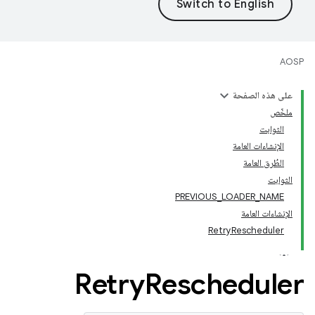
AOSP
على هذه الصفحة
ملخّص
الثوابت
الإنشاءات العامة
الطُرق العامة
الثوابت
PREVIOUS_LOADER_NAME
الإنشاءات العامة
RetryRescheduler
Retry
Rescheduler