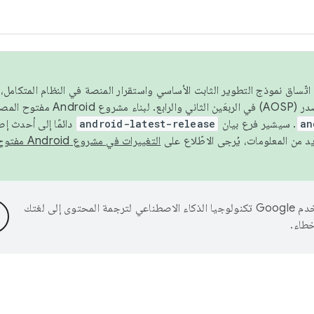
 عام 2026، ولضمان اتّساق نموذج التطوير الثابت الأساسي واستقرار المنصة في النظام المت
an
. سيشير فرع بيان
android-latest-release
دائمًا إلى أحدث إ
التغييرات في مشروع Android مفتوح المصدر
تستخدم Google تكنولوجيا الذكاء الاصطناعي لترجمة المحتوى إلى لغتك
خطاء.