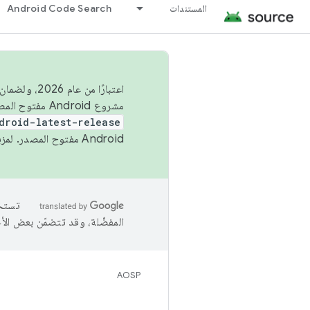
المستندات
Android Code Search
اعتبارًا من
مشروع Android مفتوح المصدر (AOSP) في الربعَين الثاني والرابع. لبناء مشروع Android مفتوح المصدر والمساهمة فيه، استخدِم
droid-latest-release
Android مفتوح المصدر. لمزيد من المعلومات، يُرجى الاطّلاع على
المفضّلة، وقد تتضمّن بعض الأ
AOSP