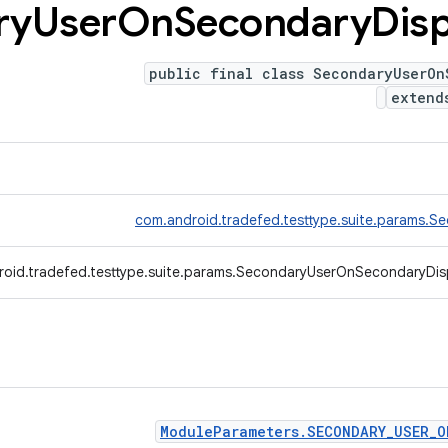
ry
User
On
Secondary
Disp
public final class SecondaryUserOn
exten
com.android.tradefed.testtype.suite.params.S
oid.tradefed.testtype.suite.params.SecondaryUserOnSecondaryDis
ModuleParameters.SECONDARY_USER_O