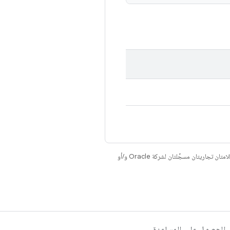
. إنّ Java وOpenJDK هما علامتان تجاريتان مسجَّلتان لشركة Oracle و/أو
الحصول على المساعدة