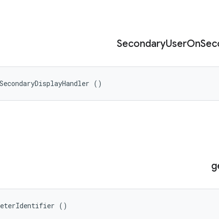
Secondary
User
On
Sec
SecondaryDisplayHandler ()
g
meterIdentifier ()