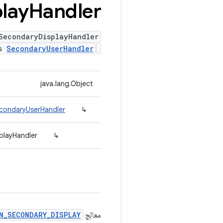
lay
Handler
SecondaryDisplayHandler
ds
SecondaryUserHandler
java.lang.Object
econdaryUserHandler
↳
playHandler
↳
معالِج
N_SECONDARY_DISPLAY