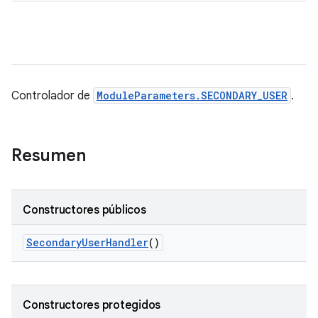
Controlador de
ModuleParameters.SECONDARY_USER
.
Resumen
Constructores públicos
Secondary
User
Handler
()
Constructores protegidos