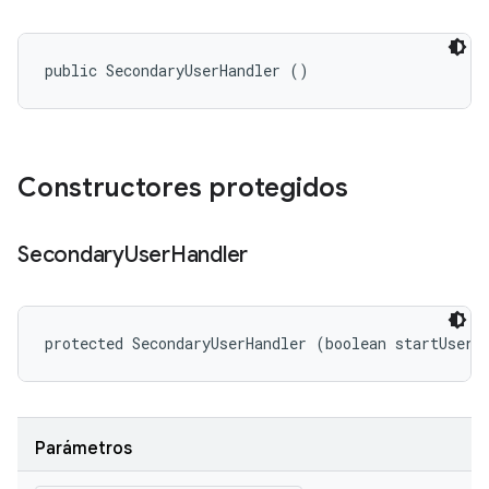
public SecondaryUserHandler ()
Constructores protegidos
Secondary
User
Handler
protected SecondaryUserHandler (boolean startUserV
Parámetros