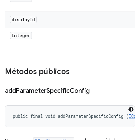
display
Id
Integer
Métodos públicos
add
Parameter
Specific
Config
public final void addParameterSpecificConfig (
ICon