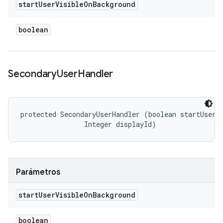
start
User
Visible
On
Background
boolean
Secondary
User
Handler
protected SecondaryUserHandler (boolean startUserVi
                Integer displayId)
Parámetros
start
User
Visible
On
Background
boolean