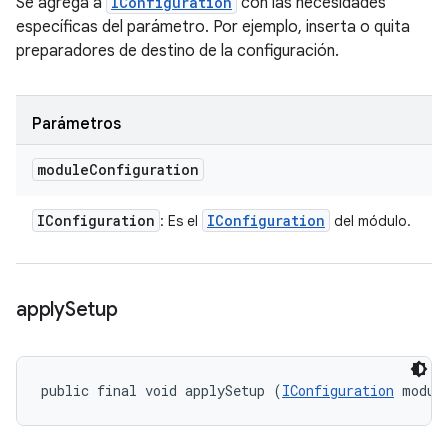
Se agrega a
IConfiguration
con las necesidades
específicas del parámetro. Por ejemplo, inserta o quita
preparadores de destino de la configuración.
Parámetros
module
Configuration
IConfiguration
IConfiguration
: Es el
del módulo.
apply
Setup
public final void applySetup (
IConfiguration
 modul