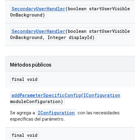
Secondary
User
Handler
(boolean start
User
Visible
On
Background)
Secondary
User
Handler
(boolean start
User
Visible
On
Background
,
Integer display
Id)
Métodos públicos
final void
add
Parameter
Specific
Config
(
IConfiguration
module
Configuration)
IConfiguration
Se agrega a
con las necesidades
específicas del parámetro.
final void