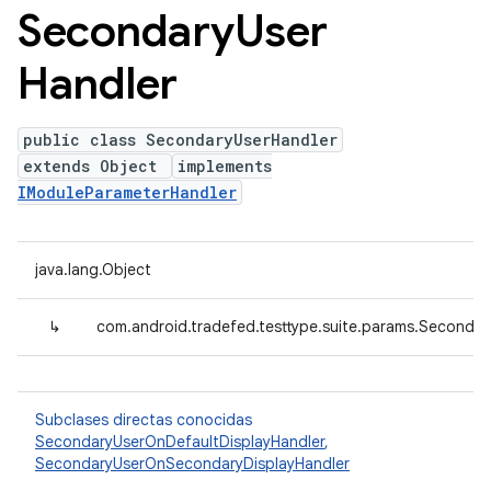
Secondary
User
Handler
public class SecondaryUserHandler
extends Object
implements
IModuleParameterHandler
java.lang.Object
↳
com.android.tradefed.testtype.suite.params.Secondar
Subclases directas conocidas
SecondaryUserOnDefaultDisplayHandler
,
SecondaryUserOnSecondaryDisplayHandler