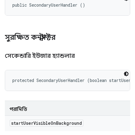
public SecondaryUserHandler ()
সুরক্ষিত কনস্ট্রাক্টর
সেকেন্ডারি ইউজার হ্যান্ডলার
protected SecondaryUserHandler (boolean startUserV
পরামিতি
start
User
Visible
On
Background