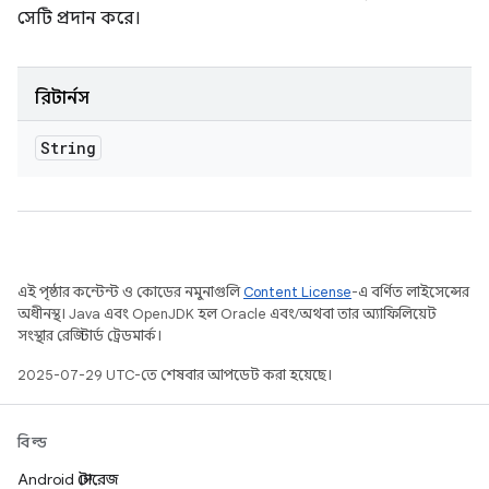
সেটি প্রদান করে।
রিটার্নস
String
এই পৃষ্ঠার কন্টেন্ট ও কোডের নমুনাগুলি
Content License
-এ বর্ণিত লাইসেন্সের
অধীনস্থ। Java এবং OpenJDK হল Oracle এবং/অথবা তার অ্যাফিলিয়েট
সংস্থার রেজিস্টার্ড ট্রেডমার্ক।
2025-07-29 UTC-তে শেষবার আপডেট করা হয়েছে।
বিল্ড
Android স্টোরেজ