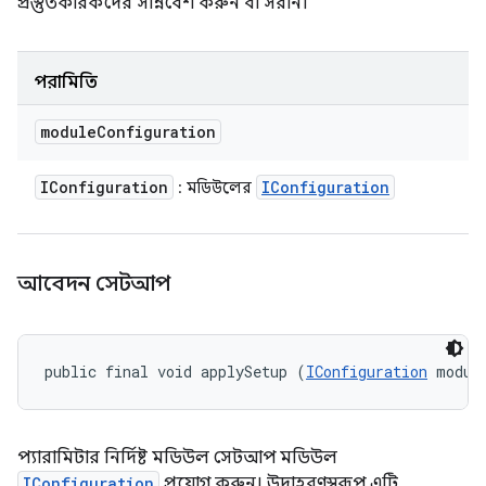
প্রস্তুতকারকদের সন্নিবেশ করুন বা সরান।
পরামিতি
module
Configuration
IConfiguration
IConfiguration
: মডিউলের
আবেদন সেটআপ
public final void applySetup (
IConfiguration
 modul
প্যারামিটার নির্দিষ্ট মডিউল সেটআপ মডিউল
IConfiguration
প্রয়োগ করুন। উদাহরণস্বরূপ, এটি