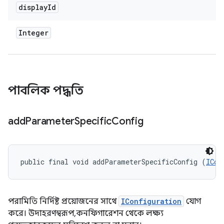
display
Id
Integer
পাবলিক পদ্ধতি
add
Parameter
Specific
Config
public final void addParameterSpecificConfig (
ICon
পরামিতি নির্দিষ্ট প্রয়োজনের সাথে
IConfiguration
যোগ
করে। উদাহরণস্বরূপ, কনফিগারেশন থেকে লক্ষ্য