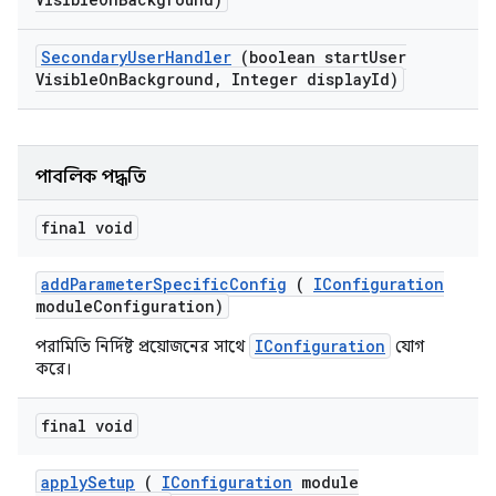
Secondary
User
Handler
(boolean start
User
Visible
On
Background
,
Integer display
Id)
পাবলিক পদ্ধতি
final void
add
Parameter
Specific
Config
(
IConfiguration
module
Configuration)
IConfiguration
পরামিতি নির্দিষ্ট প্রয়োজনের সাথে
যোগ
করে।
final void
apply
Setup
(
IConfiguration
module