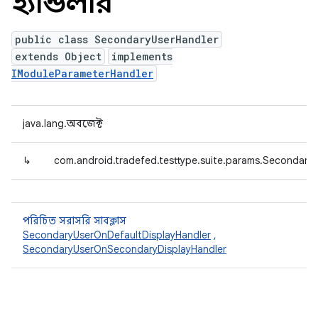
হ্যান্ডলার
public class SecondaryUserHandler
extends Object
implements
IModuleParameterHandler
java.lang.অবজেক্ট
↳
com.android.tradefed.testtype.suite.params.Secondary
পরিচিত সরাসরি সাবক্লাস
SecondaryUserOnDefaultDisplayHandler
,
SecondaryUserOnSecondaryDisplayHandler