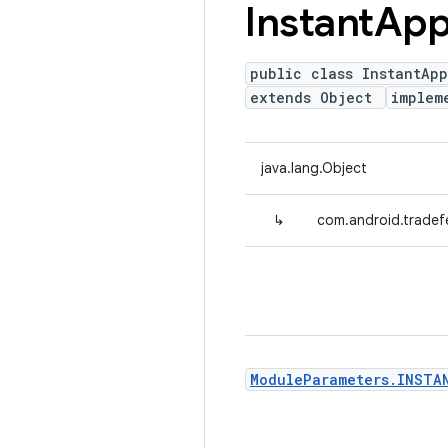
Instant
Ap
public class InstantAp
extends Object
implem
java.lang.Object
↳
com.android.tradef
ModuleParameters.INSTA