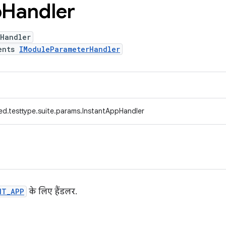
p
Handler
pHandler
ents
IModuleParameterHandler
ed.testtype.suite.params.InstantAppHandler
NT_APP
के लिए हैंडलर.