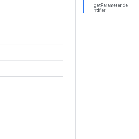
getParameterIde
ntifier