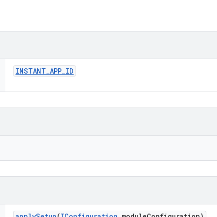
INSTANT
_
APP
_
ID
apply
Setup
(
IConfiguration
module
Configuration)