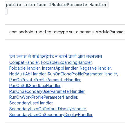
public interface IModuleParameterHandler
com.android.tradefed.testtype.suite.params.IModuleParameter
इस क्लास से सीधे इनहेरिट न करने वाली ज्ञात सबक्लास
CompatHandler
,
FoldableExpandingHandler
,
FoldableHandler
,
InstantAppHandler
,
NegativeHandler
,
NotMultiAbiHandler
,
RunOnCloneProfileParameterHandler
,
RunOnPrivateProfileParameterHandler
,
RunOnSdkSandboxHandler
,
RunOnSecondaryUserParameterHandler
,
RunOnWorkProfileParameterHandler
,
SecondaryUserHandler
,
SecondaryUserOnDefaultDisplayHandler
,
SecondaryUserOnSecondaryDisplayHandler