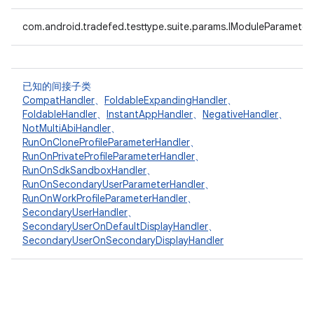
com.android.tradefed.testtype.suite.params.IModuleParameter
已知的间接子类
CompatHandler
、
FoldableExpandingHandler
、
FoldableHandler
、
InstantAppHandler
、
NegativeHandler
、
NotMultiAbiHandler
、
RunOnCloneProfileParameterHandler
、
RunOnPrivateProfileParameterHandler
、
RunOnSdkSandboxHandler
、
RunOnSecondaryUserParameterHandler
、
RunOnWorkProfileParameterHandler
、
SecondaryUserHandler
、
SecondaryUserOnDefaultDisplayHandler
、
SecondaryUserOnSecondaryDisplayHandler