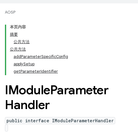
AOSP
本页内容
摘要
公共方法
公共方法
addParameterSpecificConfig
applySetup
getParameterIdentifier
IModule
Parameter
Handler
public interface IModuleParameterHandler