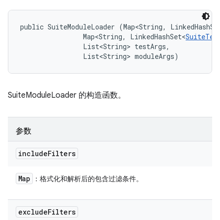
public SuiteModuleLoader (Map<String, LinkedHashSe
                Map<String, LinkedHashSet<
SuiteTes
                List<String> testArgs, 

                List<String> moduleArgs)
SuiteModuleLoader 的构造函数。
参数
include
Filters
Map
：格式化和解析后的包含过滤条件。
exclude
Filters