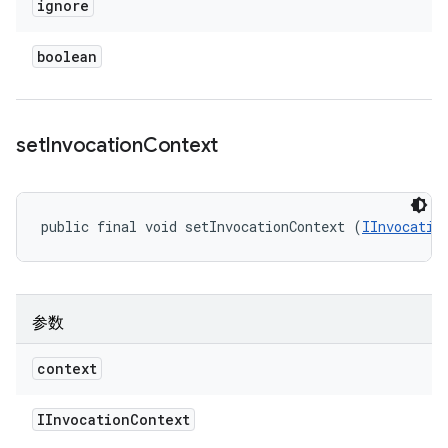
ignore
boolean
set
Invocation
Context
public final void setInvocationContext (
IInvocatio
参数
context
IInvocation
Context