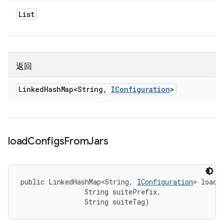
List
返回
Linked
Hash
Map<String
,
IConfiguration
>
load
Configs
From
Jars
public LinkedHashMap<String, 
IConfiguration
> loadC
                String suitePrefix, 

                String suiteTag)