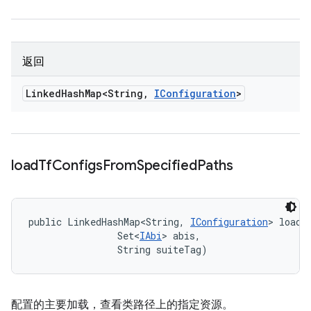
返回
Linked
Hash
Map<String
,
IConfiguration
>
load
Tf
Configs
From
Specified
Paths
public LinkedHashMap<String, 
IConfiguration
> loadT
                Set<
IAbi
> abis, 

                String suiteTag)
配置的主要加载，查看类路径上的指定资源。