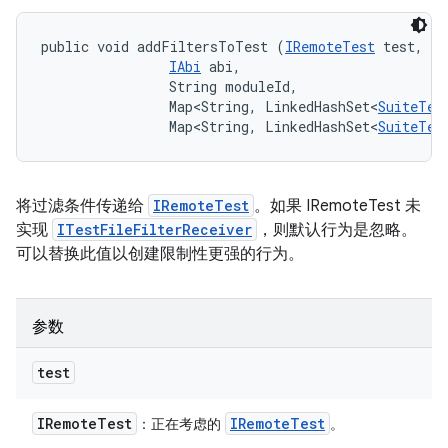
public void addFiltersToTest (
IRemoteTest
 test, 

IAbi
 abi, 

                String moduleId, 

                Map<String, LinkedHashSet<
SuiteTes
                Map<String, LinkedHashSet<
SuiteTes
将过滤条件传递给
IRemoteTest
。如果 IRemoteTest 未
实现
ITestFileFilterReceiver
，则默认行为是忽略。
可以替换此值以创建限制性更强的行为。
参数
test
IRemote
Test
IRemote
Test
：正在考虑的
。