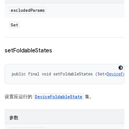
excluded
Params
Set
set
Foldable
States
public final void setFoldableStates (Set<
DeviceFol
设置应运行的
DeviceFoldableState
集。
参数