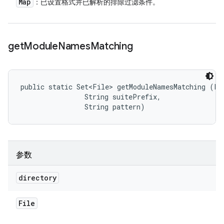
Map
：已设置格式并已解析的排除过滤条件。
get
Module
Names
Matching
public static Set<File> getModuleNamesMatching (Fil
                String suitePrefix, 

                String pattern)
参数
directory
File