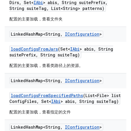
Dirs
,
Set<
IAbi
> abis
,
String suite
Prefix
,
String suite
Tag
,
List<String> patterns)
配置的主要加载，查看文件夹
Linked
Hash
Map<String
,
IConfiguration
>
load
Configs
From
Jars
(Set<
IAbi
> abis
,
String
suite
Prefix
,
String suite
Tag)
配置的主要加载，查看类路径上的资源。
Linked
Hash
Map<String
,
IConfiguration
>
load
Configs
From
Specified
Paths
(List<File> list
Config
Files
,
Set<
IAbi
> abis
,
String suite
Tag)
配置的主要加载，查看指定的文件
Linked
Hash
Map<String
,
IConfiguration
>