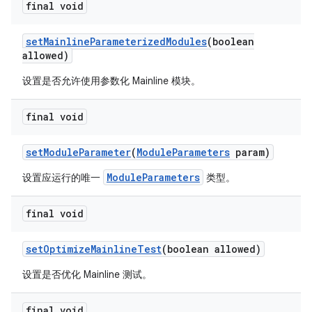
final void
set
Mainline
Parameterized
Modules
(boolean
allowed)
设置是否允许使用参数化 Mainline 模块。
final void
set
Module
Parameter
(
Module
Parameters
param)
ModuleParameters
设置应运行的唯一
类型。
final void
set
Optimize
Mainline
Test
(boolean allowed)
设置是否优化 Mainline 测试。
final void