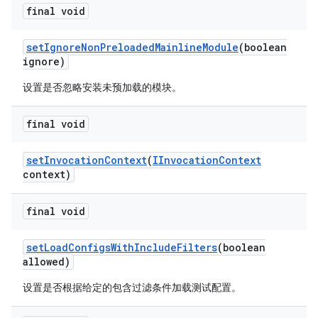
final void
set
Ignore
Non
Preloaded
Mainline
Module
(boolean
ignore)
设置是否忽略安装未预加载的模块。
final void
set
Invocation
Context
(
IInvocation
Context
context)
final void
set
Load
Configs
With
Include
Filters
(boolean
allowed)
设置是否根据给定的包含过滤条件加载测试配置。