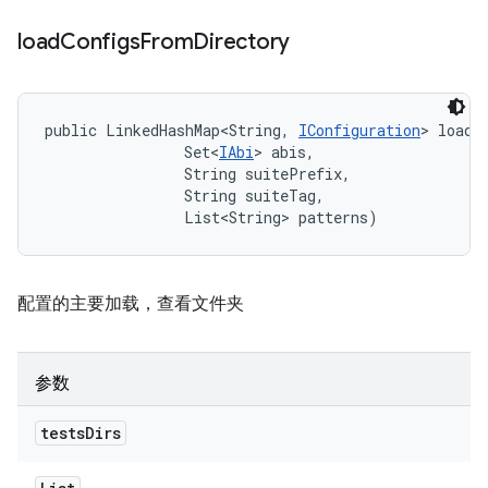
load
Configs
From
Directory
public LinkedHashMap<String, 
IConfiguration
> loadC
                Set<
IAbi
> abis, 

                String suitePrefix, 

                String suiteTag, 

                List<String> patterns)
配置的主要加载，查看文件夹
参数
tests
Dirs