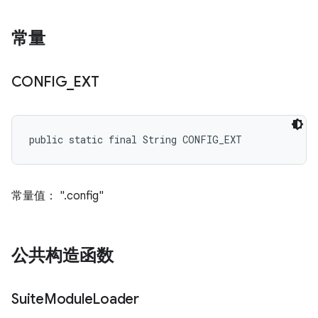
常量
CONFIG
_
EXT
public static final String CONFIG_EXT
常量值： ".config"
公共构造函数
Suite
Module
Loader