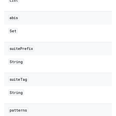
List
abis
Set
suite
Prefix
String
suite
Tag
String
patterns