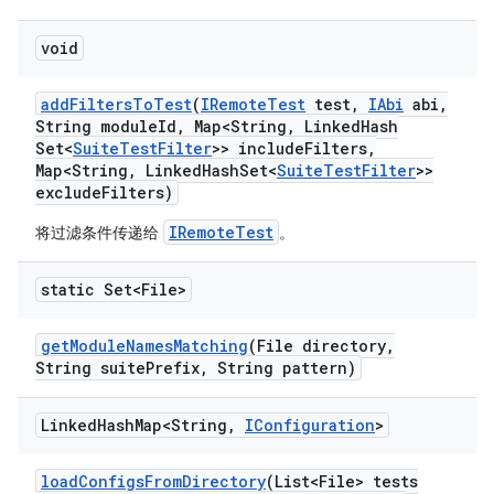
void
add
Filters
To
Test
(
IRemote
Test
test
,
IAbi
abi
,
String module
Id
,
Map<String
,
Linked
Hash
Set<
Suite
Test
Filter
>> include
Filters
,
Map<String
,
Linked
Hash
Set<
Suite
Test
Filter
>>
exclude
Filters)
IRemoteTest
将过滤条件传递给
。
static Set<File>
get
Module
Names
Matching
(File directory
,
String suite
Prefix
,
String pattern)
Linked
Hash
Map<String
,
IConfiguration
>
load
Configs
From
Directory
(List<File> tests