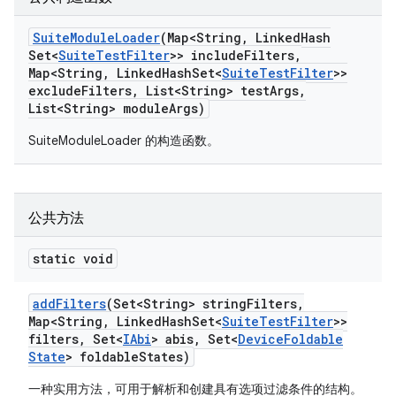
Suite
Module
Loader
(Map<String
,
Linked
Hash
Set<
Suite
Test
Filter
>> include
Filters
,
Map<String
,
Linked
Hash
Set<
Suite
Test
Filter
>>
exclude
Filters
,
List<String> test
Args
,
List<String> module
Args)
SuiteModuleLoader 的构造函数。
公共方法
static void
add
Filters
(Set<String> string
Filters
,
Map<String
,
Linked
Hash
Set<
Suite
Test
Filter
>>
filters
,
Set<
IAbi
> abis
,
Set<
Device
Foldable
State
> foldable
States)
一种实用方法，可用于解析和创建具有选项过滤条件的结构。