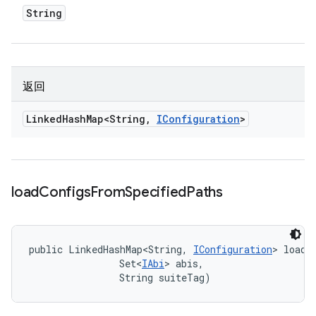
String
返回
Linked
Hash
Map<String
,
IConfiguration
>
load
Configs
From
Specified
Paths
public LinkedHashMap<String, 
IConfiguration
> loadC
                Set<
IAbi
> abis, 

                String suiteTag)