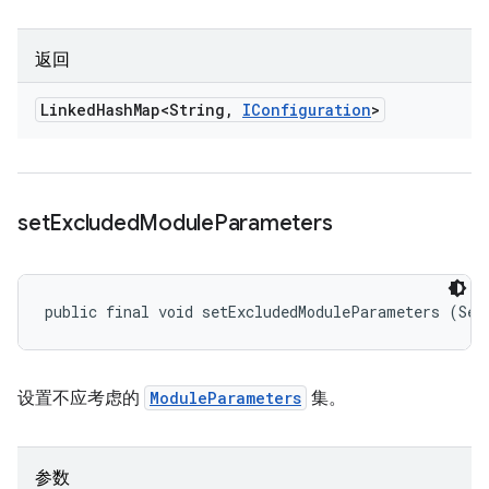
返回
Linked
Hash
Map<String
,
IConfiguration
>
set
Excluded
Module
Parameters
public final void setExcludedModuleParameters (Set
设置不应考虑的
ModuleParameters
集。
参数