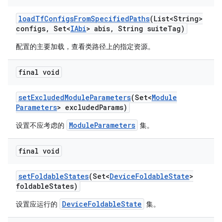
load
Tf
Configs
From
Specified
Paths
(List<String>
configs
,
Set<
IAbi
> abis
,
String suite
Tag)
配置的主要加载，查看类路径上的指定资源。
final void
set
Excluded
Module
Parameters
(Set<
Module
Parameters
> excluded
Params)
ModuleParameters
设置不应考虑的
集。
final void
set
Foldable
States
(Set<
Device
Foldable
State
>
foldable
States)
DeviceFoldableState
设置应运行的
集。