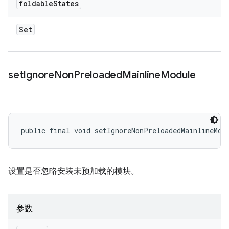
foldable
States
Set
set
Ignore
Non
Preloaded
Mainline
Module
public final void setIgnoreNonPreloadedMainlineMod
设置是否忽略安装未预加载的模块。
参数