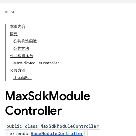
AOSP
本页内容
摘要
公共构造函数
公共方法
公共构造函数
MaxSdkModuleController
公共方法
shouldRun
Max
Sdk
Module
Controller
public class MaxSdkModuleController
extends
BaseModuleController