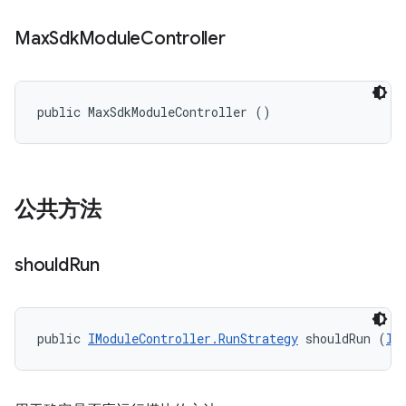
Max
Sdk
Module
Controller
public MaxSdkModuleController ()
公共方法
should
Run
public 
IModuleController.RunStrategy
 shouldRun (
II