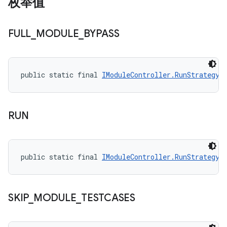
枚举值
FULL
_
MODULE
_
BYPASS
public static final 
IModuleController.RunStrategy
 
RUN
public static final 
IModuleController.RunStrategy
 
SKIP
_
MODULE
_
TESTCASES