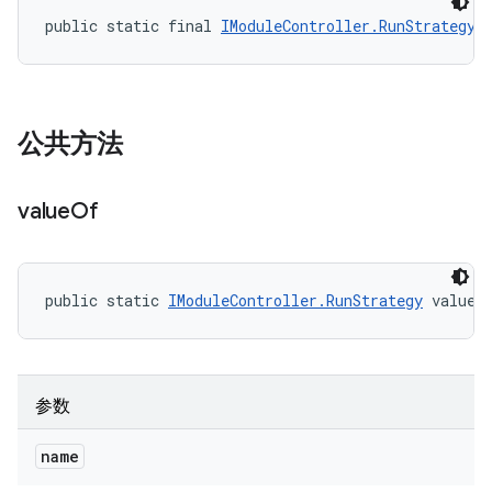
public static final 
IModuleController.RunStrategy
 
公共方法
value
Of
public static 
IModuleController.RunStrategy
 valueO
参数
name