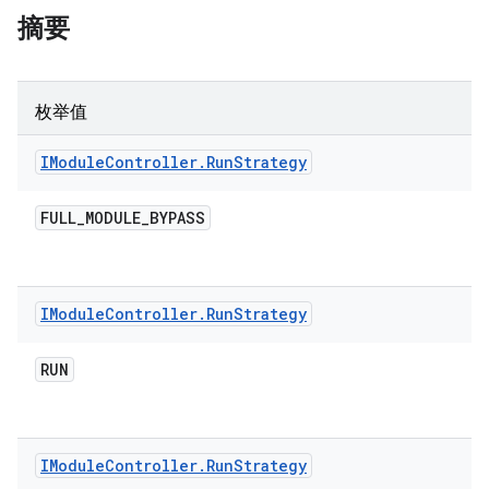
摘要
枚举值
IModule
Controller
.
Run
Strategy
FULL
_
MODULE
_
BYPASS
IModule
Controller
.
Run
Strategy
RUN
IModule
Controller
.
Run
Strategy