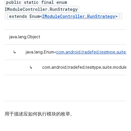
public static final enum
IModuleController.RunStrategy
extends Enum<
IModuleController.RunStrategy
>
java.lang.Object
↳
java.lang.Enum<
com.android.tradefed.testtype.suite.m
↳
com.android.tradefed.testtype.suite.module.I
用于描述应如何执行模块的枚举。