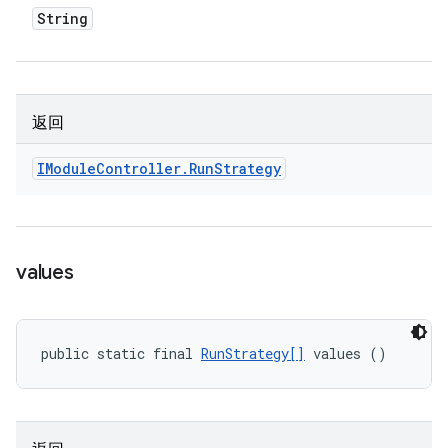
String
返回
IModule
Controller
.
Run
Strategy
values
public static final 
RunStrategy[]
 values ()