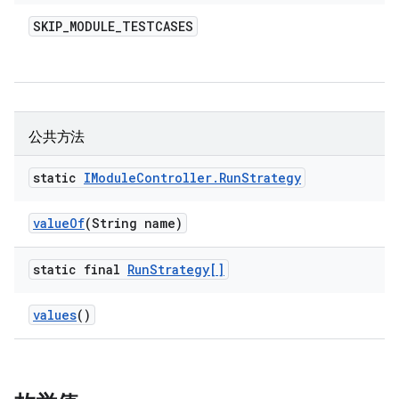
SKIP
_
MODULE
_
TESTCASES
公共方法
static
IModule
Controller
.
Run
Strategy
value
Of
(String name)
static final
Run
Strategy[]
values
()