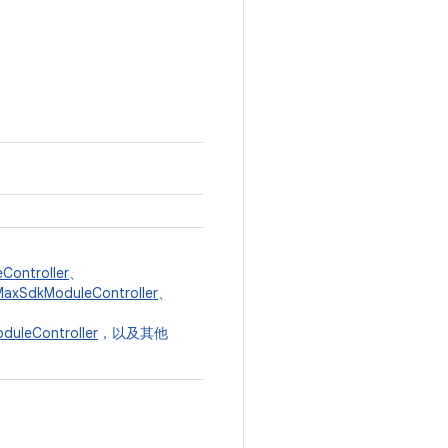
ontroller
、
MaxSdkModuleController
、
duleController
，以及其他