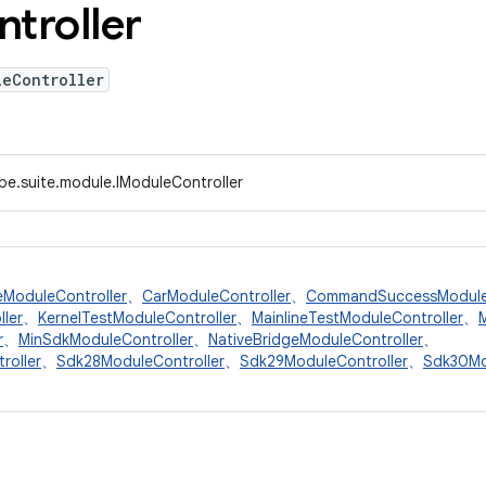
troller
leController
pe.suite.module.IModuleController
eModuleController
、
CarModuleController
、
CommandSuccessModuleC
ler
、
KernelTestModuleController
、
MainlineTestModuleController
、
r
、
MinSdkModuleController
、
NativeBridgeModuleController
、
roller
、
Sdk28ModuleController
、
Sdk29ModuleController
、
Sdk30Mo