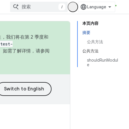
/
本页内容
摘要
，我们将在第 2 季度和
公共方法
test-
本。如需了解详情，请参阅
公共方法
shouldRunModul
e