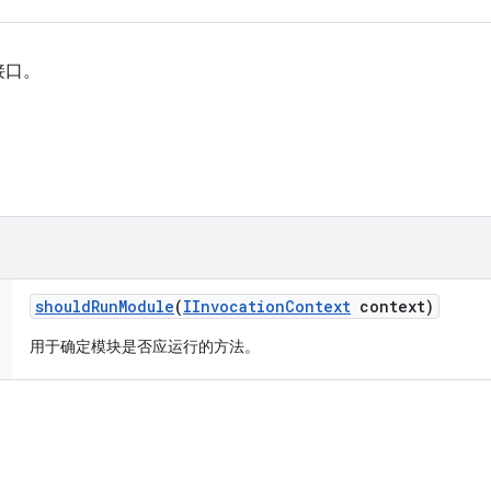
接口。
should
Run
Module
(
IInvocation
Context
context)
用于确定模块是否应运行的方法。