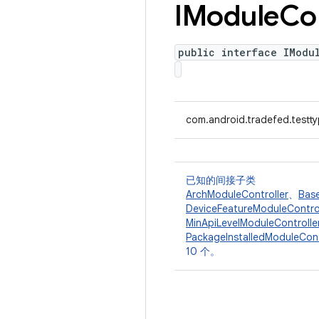
IModule
Con
public interface IModu
com.android.tradefed.testty
已知的间接子类
ArchModuleController
、
Bas
DeviceFeatureModuleControl
MinApiLevelModuleControlle
PackageInstalledModuleCont
10 个。