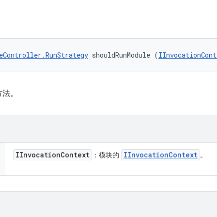
eController.RunStrategy
 shouldRunModule (
IInvocationCont
方法。
IInvocation
Context
IInvocation
Context
：模块的
。