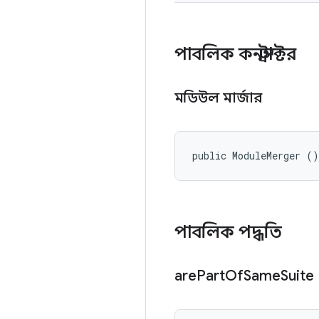
পাবলিক কনস্ট্রাক্টর
মডিউল মার্জার
public ModuleMerger ()
পাবলিক পদ্ধতি
are
Part
Of
Same
Suite