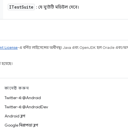
ITest
Suite
: যে স্যুটটি মডিউল দেবে।
nt License
-এ বর্ণিত লাইসেন্সের অধীনস্থ। Java এবং OpenJDK হল Oracle এবং/অথবা 
 হয়েছে।
কানেক্ট করুন
Twitter-এ @Android
Twitter-এ @AndroidDev
Android ব্লগ
Google নিরাপত্তা ব্লগ