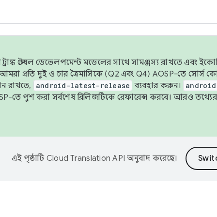
াঙ্ক স্টেবল ডেভেলপমেন্ট মডেলের সাথে সামঞ্জস্য রাখতে এবং ইকোসিস্ট
ে, আমরা প্রতি দুই ও চার ত্রৈমাসিকে (Q2 এবং Q4) AOSP-তে সোর্স
ান রাখতে,
android-latest-release
ব্যবহার করুন।
android
বদা AOSP-তে পুশ করা সর্বশেষ রিলিজটিকে রেফারেন্স করবে। আরও তথ্যের
এই পৃষ্ঠাটি
Cloud Translation API
অনুবাদ করেছে।