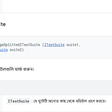
ite
geSplittedITestSuite (
ITestSuite
 suite1, 

uite
 suite2)
িউলগুলি মার্জ করুন।
ITest
Suite
: যে স্যুটটি অন্যের কাছ থেকে মডিউল গ্রহণ করবে।