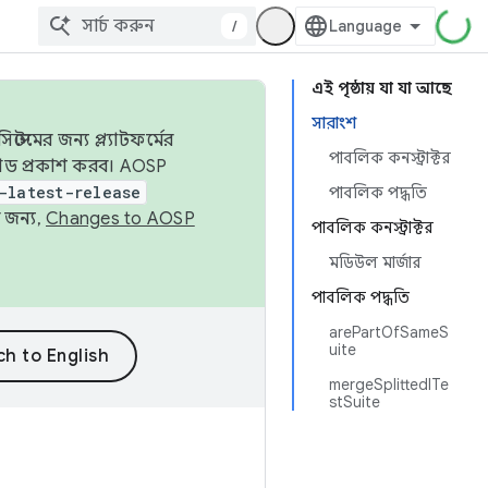
/
এই পৃষ্ঠায় যা যা আছে
সারাংশ
েমের জন্য প্ল্যাটফর্মের
পাবলিক কনস্ট্রাক্টর
 কোড প্রকাশ করব। AOSP
-latest-release
পাবলিক পদ্ধতি
 জন্য,
Changes to AOSP
পাবলিক কনস্ট্রাক্টর
মডিউল মার্জার
পাবলিক পদ্ধতি
arePartOfSameS
uite
mergeSplittedITe
stSuite