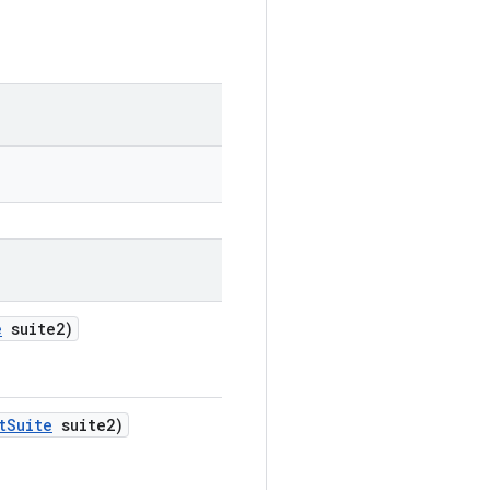
e
suite2)
t
Suite
suite2)