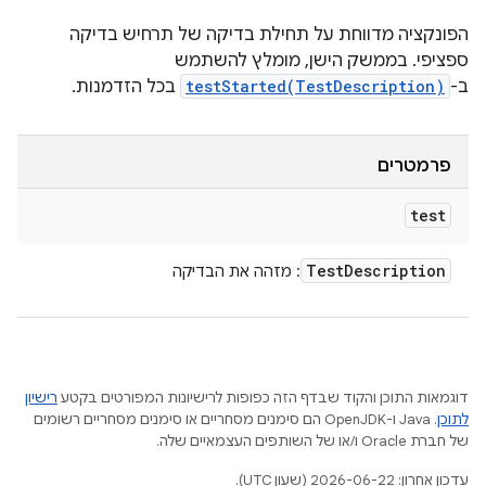
הפונקציה מדווחת על תחילת בדיקה של תרחיש בדיקה
ספציפי. בממשק הישן, מומלץ להשתמש
ב-
testStarted(TestDescription)
בכל הזדמנות.
פרמטרים
test
Test
Description
: מזהה את הבדיקה
דוגמאות התוכן והקוד שבדף הזה כפופות לרישיונות המפורטים בקטע
רישיון
לתוכן
.‏ Java ו-OpenJDK הם סימנים מסחריים או סימנים מסחריים רשומים
של חברת Oracle ו/או של השותפים העצמאיים שלה.
עדכון אחרון: 2026-06-22 (שעון UTC).