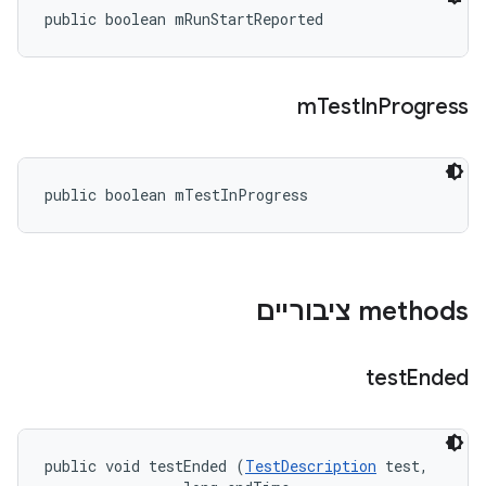
public boolean mRunStartReported
m
Test
In
Progress
public boolean mTestInProgress
‫methods ציבוריים
test
Ended
public void testEnded (
TestDescription
 test, 
