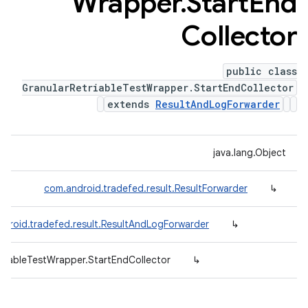
Wrapper
.
Start
End
Collector
public class
GranularRetriableTestWrapper.StartEndCollector
extends
ResultAndLogForwarder
java.lang.Object
com.android.tradefed.result.ResultForwarder
↳
droid.tradefed.result.ResultAndLogForwarder
↳
etriableTestWrapper.StartEndCollector
↳