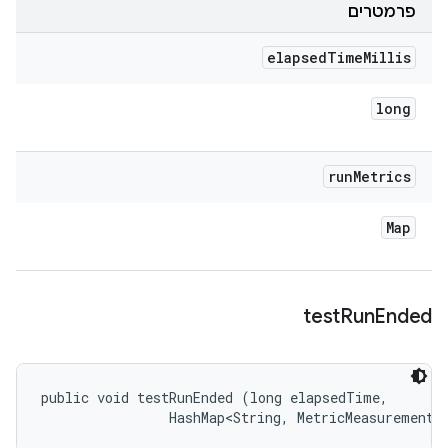
פרמטרים
elapsed
Time
Millis
long
run
Metrics
Map
test
Run
Ended
public void testRunEnded (long elapsedTime, 

                HashMap<String, MetricMeasurement.