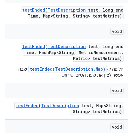
test
Ended
(
Test
Description
test
,
long end
Time
,
Map<String
,
String> test
Metrics)
void
test
Ended
(
Test
Description
test
,
long end
Time
,
Hash
Map<String
,
Metric
Measurement
.
Metric> test
Metrics)
testEnded(TestDescription,Map)
חלופה ל-
שבה
אפשר לציין את שעת הסיום ישירות.
void
test
Ended
(
Test
Description
test
,
Map<String
,
String> test
Metrics)
void