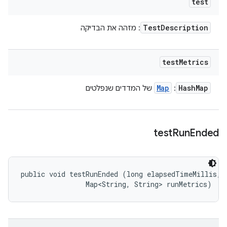
test
Test
Description
: מזהה את הבדיקה
test
Metrics
Map
Hash
Map
:
של המדדים שנפלטים
test
Run
Ended
public void testRunEnded (long elapsedTimeMillis, 

                Map<String, String> runMetrics)