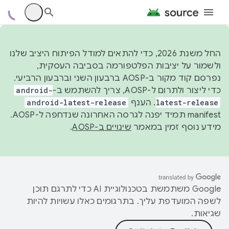
החל משנת 2026, כדי להתאים למודל הפיתוח היציב שלנו
ולשמור על יציבות הפלטפורמה בסביבה העסקית,
נפרסם קוד מקור ב-AOSP ברבעון השני וברבעון הרביעי.
כדי ליצור ולתרום ל-AOSP, צריך להשתמש ב-
android-
latest-release
. הענף
android-latest-release
manifest תמיד יפנה לגרסה האחרונה שנדחפה ל-AOSP.
מידע נוסף זמין במאמר
שינויים ב-AOSP
.
‫Google משתמשת בטכנולוגיית AI כדי לתרגם תוכן
לשפה המועדפת עליך. בתרגומים כאלו עשויות להיות
שגיאות.