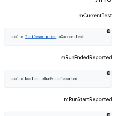
m
Current
Test
public 
TestDescription
 mCurrentTest
m
Run
Ended
Reported
public boolean mRunEndedReported
m
Run
Start
Reported