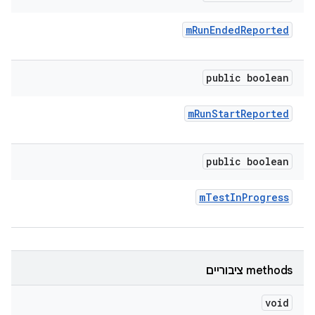
m
Run
Ended
Reported
public boolean
m
Run
Start
Reported
public boolean
m
Test
In
Progress
‫methods ציבוריים
void