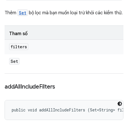
Thêm
Set
bộ lọc mà bạn muốn loại trừ khỏi các kiểm thử.
Tham số
filters
Set
add
All
Include
Filters
public void addAllIncludeFilters (Set<String> filt