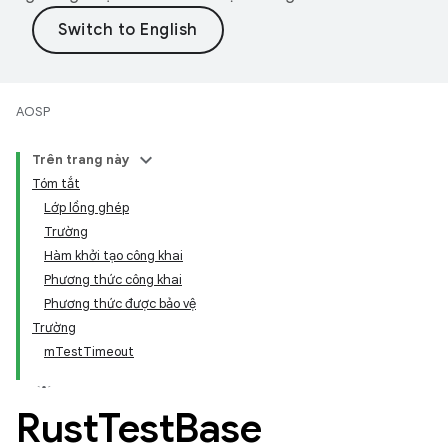
AOSP
Trên trang này
Tóm tắt
Lớp lồng ghép
Trường
Hàm khởi tạo công khai
Phương thức công khai
Phương thức được bảo vệ
Trường
mTestTimeout
Rust
Test
Base