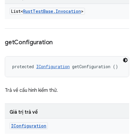
List<
Rust
Test
Base
.
Invocation
>
get
Configuration
protected 
IConfiguration
 getConfiguration ()
Trả về cấu hình kiểm thử.
Giá trị trả về
IConfiguration