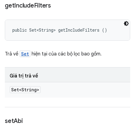
get
Include
Filters
public Set<String> getIncludeFilters ()
Trả về
Set
hiện tại của các bộ lọc bao gồm.
Giá trị trả về
Set<String>
set
Abi