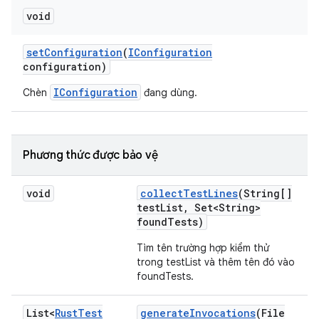
void
set
Configuration
(
IConfiguration
configuration)
IConfiguration
Chèn
đang dùng.
Phương thức được bảo vệ
void
collect
Test
Lines
(String[]
test
List
,
Set<String>
found
Tests)
Tìm tên trường hợp kiểm thử
trong testList và thêm tên đó vào
foundTests.
List<
Rust
Test
generate
Invocations
(File