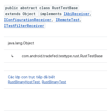
public abstract class RustTestBase
extends Object
implements
IAbiReceiver
,
IConfigurationReceiver
,
IRemoteTest
,
ITestFilterReceiver
java.lang.Object
↳
com.android.tradefed.testtype.rust.RustTestBase
Các lớp con trực tiếp đã biết
RustBinaryHostTest
,
RustBinaryTest