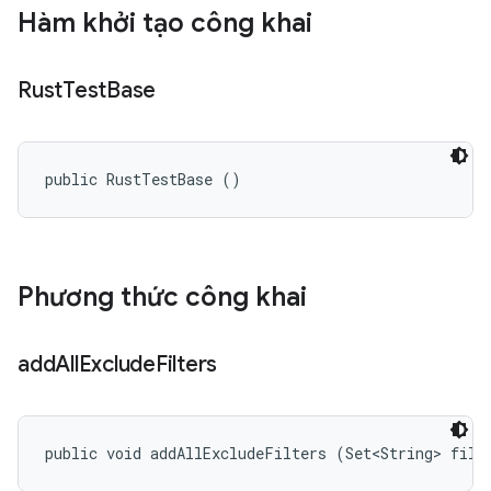
Hàm khởi tạo công khai
Rust
Test
Base
public RustTestBase ()
Phương thức công khai
add
All
Exclude
Filters
public void addAllExcludeFilters (Set<String> filt