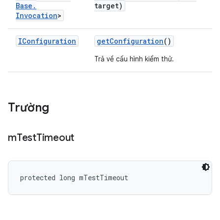
Base
.
target)
Invocation
>
IConfiguration
get
Configuration
()
Trả về cấu hình kiểm thử.
Trường
m
Test
Timeout
protected long mTestTimeout