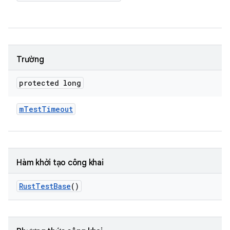
Trường
protected long
m
Test
Timeout
Hàm khởi tạo công khai
Rust
Test
Base
()