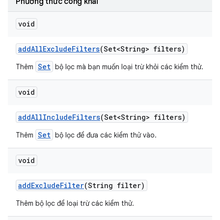
Phương thức công khai
void
add
All
Exclude
Filters
(Set<String> filters)
Set
Thêm
bộ lọc mà bạn muốn loại trừ khỏi các kiểm thử.
void
add
All
Include
Filters
(Set<String> filters)
Set
Thêm
bộ lọc để đưa các kiểm thử vào.
void
add
Exclude
Filter
(String filter)
Thêm bộ lọc để loại trừ các kiểm thử.