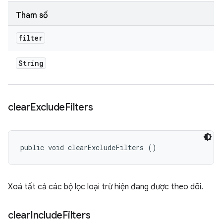
Tham số
filter
String
clear
Exclude
Filters
public void clearExcludeFilters ()
Xoá tất cả các bộ lọc loại trừ hiện đang được theo dõi.
clear
Include
Filters