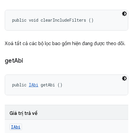
public void clearIncludeFilters ()
Xoá tất cả các bộ lọc bao gồm hiện đang được theo dõi.
get
Abi
public 
IAbi
 getAbi ()
Giá trị trả về
IAbi