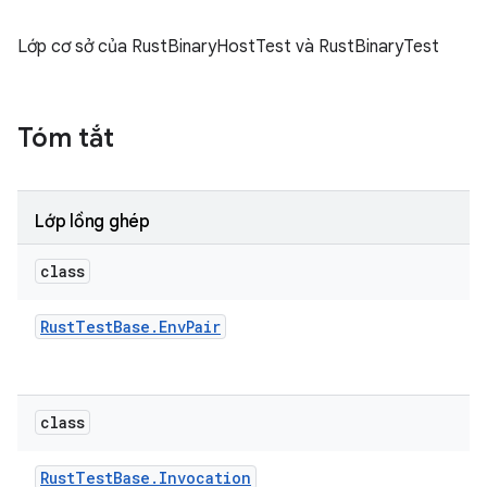
Lớp cơ sở của RustBinaryHostTest và RustBinaryTest
Tóm tắt
Lớp lồng ghép
class
Rust
Test
Base
.
Env
Pair
class
Rust
Test
Base
.
Invocation