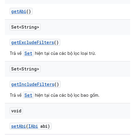
get
Abi
()
Set<String>
get
Exclude
Filters
()
Set
Trả về
hiện tại của các bộ lọc loại trừ.
Set<String>
get
Include
Filters
()
Set
Trả về
hiện tại của các bộ lọc bao gồm.
void
set
Abi
(
IAbi
abi)