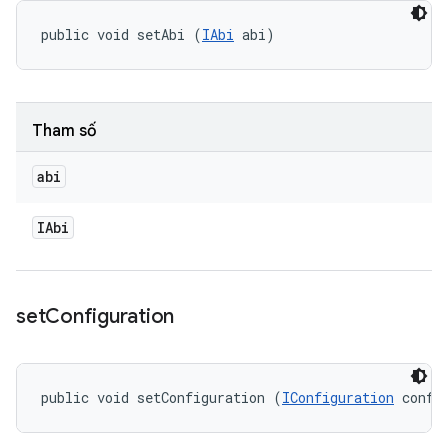
public void setAbi (
IAbi
 abi)
Tham số
abi
IAbi
set
Configuration
public void setConfiguration (
IConfiguration
 confi