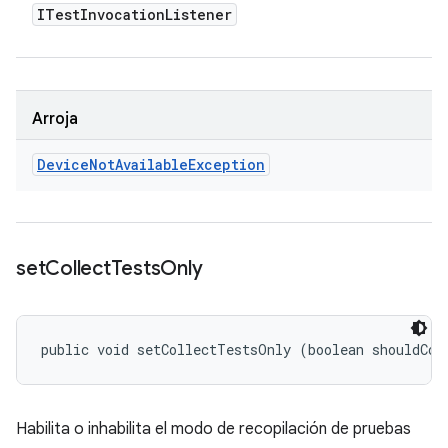
ITest
Invocation
Listener
Arroja
Device
Not
Available
Exception
set
Collect
Tests
Only
public void setCollectTestsOnly (boolean shouldCol
Habilita o inhabilita el modo de recopilación de pruebas