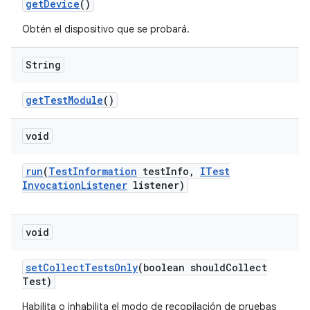
get
Device
()
Obtén el dispositivo que se probará.
String
get
Test
Module
()
void
run
(
Test
Information
test
Info
,
ITest
Invocation
Listener
listener)
void
set
Collect
Tests
Only
(boolean should
Collect
Test)
Habilita o inhabilita el modo de recopilación de pruebas