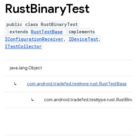
Rust
Binary
Test
public class RustBinaryTest
extends
RustTestBase
implements
IConfigurationReceiver
,
IDeviceTest
,
ITestCollector
java.lang.Object
↳
com.android.tradefed.testtype.rust.RustTestBase
↳
com.android.tradefed.testtype.rust.RustBinar