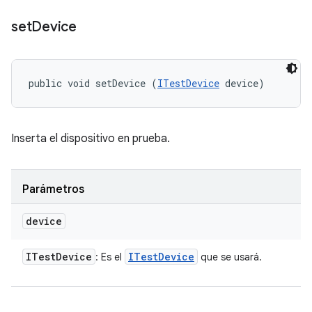
set
Device
public void setDevice (
ITestDevice
 device)
Inserta el dispositivo en prueba.
Parámetros
device
ITest
Device
ITest
Device
: Es el
que se usará.