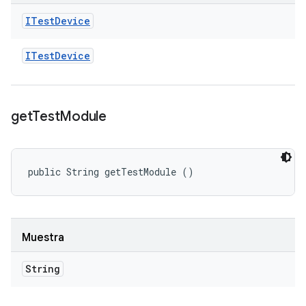
ITest
Device
ITest
Device
get
Test
Module
public String getTestModule ()
Muestra
String