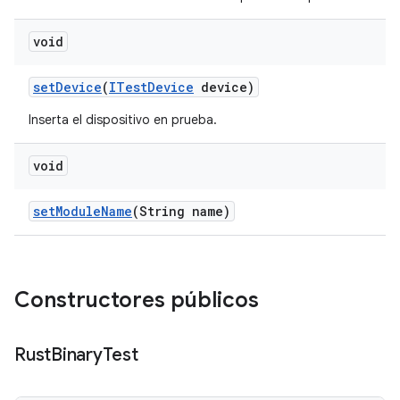
void
set
Device
(
ITest
Device
device)
Inserta el dispositivo en prueba.
void
set
Module
Name
(String name)
Constructores públicos
Rust
Binary
Test