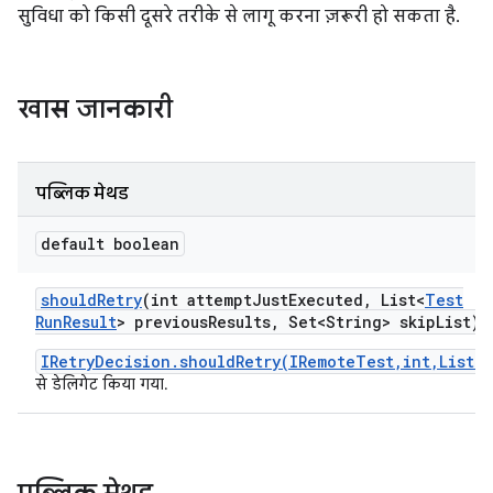
सुविधा को किसी दूसरे तरीके से लागू करना ज़रूरी हो सकता है.
खास जानकारी
पब्लिक मेथड
default boolean
should
Retry
(int attempt
Just
Executed
,
List<
Test
Run
Result
> previous
Results
,
Set<String> skip
List)
IRetryDecision.shouldRetry(IRemoteTest,int,List)
से डेलिगेट किया गया.