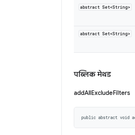
abstract Set<String>
abstract Set<String>
पब्लिक मेथड
add
All
Exclude
Filters
public abstract void a