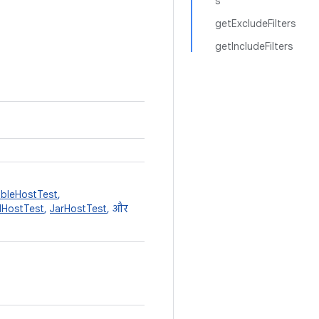
s
getExcludeFilters
getIncludeFilters
bleHostTest
,
dHostTest
,
JarHostTest
, और