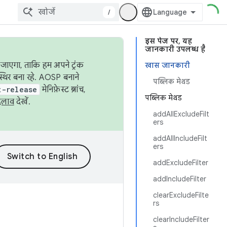
/
इस पेज पर, यह
जानकारी उपलब्ध है
जाएगा, ताकि हम अपने ट्रंक
खास जानकारी
स्थिर बना रहे. AOSP बनाने
पब्लिक मेथड
t-release
मेनिफ़ेस्ट ब्रांच,
पब्लिक मेथड
दलाव
देखें.
addAllExcludeFilt
ers
addAllIncludeFilt
ers
addExcludeFilter
addIncludeFilter
clearExcludeFilte
rs
clearIncludeFilter