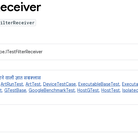
eceiver
FilterReceiver
e.ITestFilterReceiver
ने वाली ज्ञात सबक्लास
,
ArtRunTest
,
ArtTest
,
DeviceTestCase
,
ExecutableBaseTest
,
Executa
t
,
GTestBase
,
GoogleBenchmarkTest
,
HostGTest
,
HostTest
,
Isolate