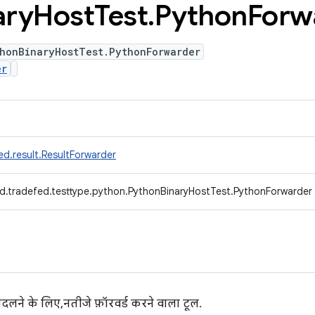
ary
Host
Test
.
Python
Forw
thonBinaryHostTest.PythonForwarder
er
d.result.ResultForwarder
d.tradefed.testtype.python.PythonBinaryHostTest.PythonForwarder
लने के लिए, नतीजे फ़ॉरवर्ड करने वाला टूल.