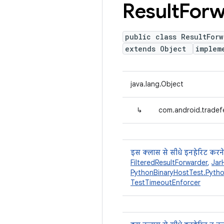
Result
Forw
public class ResultForw
extends Object
implem
java.lang.Object
↳
com.android.tradefe
इस क्लास से सीधे इनहेरिट करने
FilteredResultForwarder
,
Jar
PythonBinaryHostTest.Pyth
TestTimeoutEnforcer