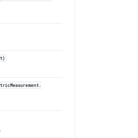
t)
tric
Measurement
.
.