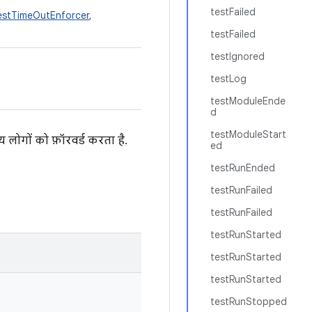
testFailed
stTimeOutEnforcer
,
testFailed
testIgnored
testLog
testModuleEnde
d
testModuleStart
 लोगों को फ़ॉरवर्ड करता है.
ed
testRunEnded
testRunFailed
testRunFailed
testRunStarted
testRunStarted
testRunStarted
testRunStopped