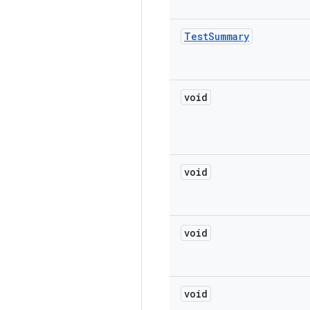
Test
Summary
void
void
void
void