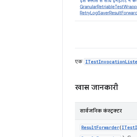
इस क्लास से सीधे इनहेरिट न कर
GranularRetriableTestWrapp
RetryLogSaverResultForwar
एक
ITestInvocationList
खास जानकारी
सार्वजनिक कंस्ट्रक्टर
Result
Forwarder
(
ITest