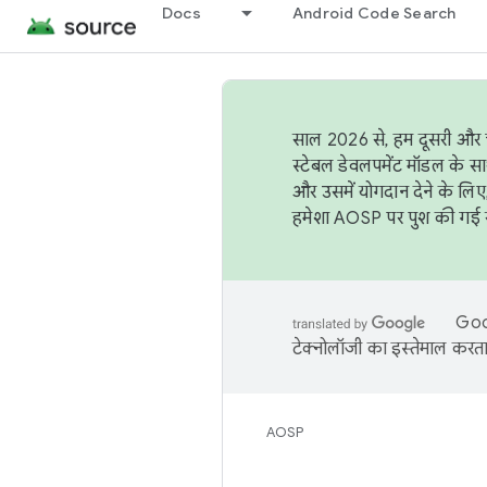
Docs
Android Code Search
साल 2026 से, हम दूसरी और च
स्टेबल डेवलपमेंट मॉडल के सा
और उसमें योगदान देने के लिए
हमेशा AOSP पर पुश की गई सब
Goog
टेक्नोलॉजी का इस्तेमाल करता 
AOSP