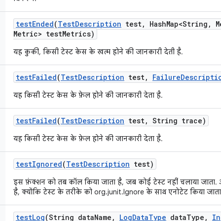
test
Ended
(
Test
Description
test
,
Hash
Map<String
,
M
Metric> test
Metrics)
यह कुकी, किसी टेस्ट केस के खत्म होने की जानकारी देती है.
test
Failed
(
Test
Description
test
,
Failure
Descripti
यह किसी टेस्ट केस के फ़ेल होने की जानकारी देता है.
test
Failed
(
Test
Description
test
,
String trace)
यह किसी टेस्ट केस के फ़ेल होने की जानकारी देता है.
test
Ignored
(
Test
Description
test)
इस फ़ंक्शन को तब कॉल किया जाता है, जब कोई टेस्ट नहीं चलाया जाता
है, क्योंकि टेस्ट के तरीके को org.junit.Ignore के साथ एनोटेट किया जाता 
test
Log
(String data
Name
,
Log
Data
Type
data
Type
,
In