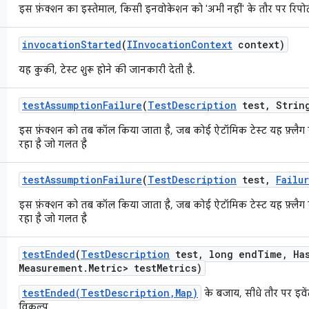
इस फ़ंक्शन का इस्तेमाल, किसी इनवोकेशन को 'अभी नहीं' के तौर पर रिपोर
invocation
Started
(
IInvocation
Context
context)
यह कुकी, टेस्ट शुरू होने की जानकारी देती है.
test
Assumption
Failure
(
Test
Description
test
,
String
इस फ़ंक्शन को तब कॉल किया जाता है, जब कोई ऐटॉमिक टेस्ट यह फ़्लैग 
रहा है जो गलत है
test
Assumption
Failure
(
Test
Description
test
,
Failu
इस फ़ंक्शन को तब कॉल किया जाता है, जब कोई ऐटॉमिक टेस्ट यह फ़्लैग 
रहा है जो गलत है
test
Ended
(
Test
Description
test
,
long end
Time
,
Ha
Measurement
.
Metric> test
Metrics)
testEnded(TestDescription,Map)
के बजाय, सीधे तौर पर इवे
विकल्प.