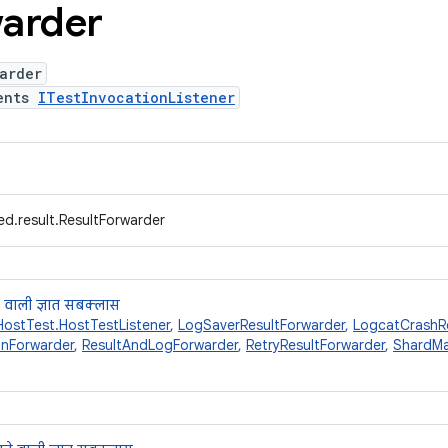
arder
arder
ents
ITestInvocationListener
d.result.ResultForwarder
 वाली ज्ञात सबक्लास
HostTest.HostTestListener
,
LogSaverResultForwarder
,
LogcatCrashRe
onForwarder
,
ResultAndLogForwarder
,
RetryResultForwarder
,
ShardMa