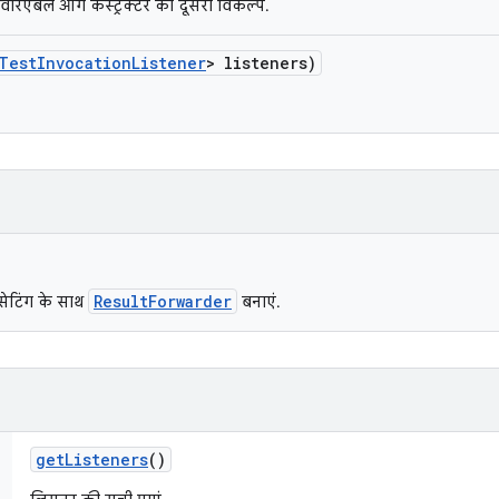
वैरिएबल आर्ग कंस्ट्रक्टर का दूसरा विकल्प.
Test
Invocation
Listener
> listeners)
ResultForwarder
सेटिंग के साथ
बनाएं.
get
Listeners
()