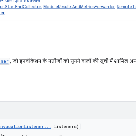
ने वाली ज्ञात सबक्लास
er.StartEndCollector
,
ModuleResultsAndMetricsForwarder
,
RemoteTe
der
ener
, जो इनवॉकेशन के नतीजों को सुनने वालों की सूची में शामिल अन्य
Invocation
Listener
.
.
.
listeners)