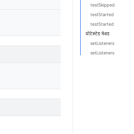
testSkipped
testStarted
testStarted
प्रोटेक्टेड मेथड
setListeners
setListeners