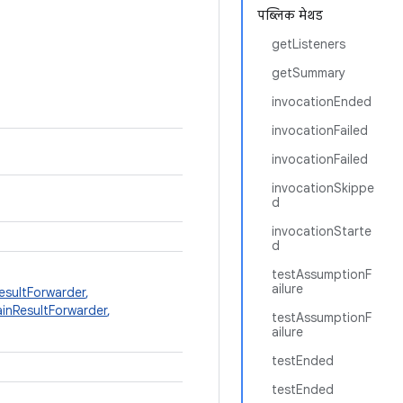
पब्लिक मेथड
getListeners
getSummary
invocationEnded
invocationFailed
invocationFailed
invocationSkippe
d
invocationStarte
d
testAssumptionF
ailure
sultForwarder
,
inResultForwarder
,
testAssumptionF
ailure
testEnded
testEnded