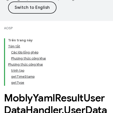
AOSP
Trên trang này
Tóm tắt
Các lớp lồng ghép
Phương thức công khai
Phương thức công khai
trình tạo
getTimeStamp
getType
Mobly
Yaml
Result
User
Data
Handler
.
User
Data