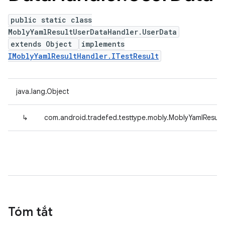
public static class
MoblyYamlResultUserDataHandler.UserData
extends Object
implements
IMoblyYamlResultHandler.ITestResult
java.lang.Object
↳
com.android.tradefed.testtype.mobly.MoblyYamlResul
Tóm tắt