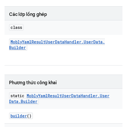
Các lớp lồng ghép
class
Mobly
Yaml
Result
User
Data
Handler
.
User
Data
.
Builder
Phương thức công khai
static
Mobly
Yaml
Result
User
Data
Handler
.
User
Data
.
Builder
builder
()