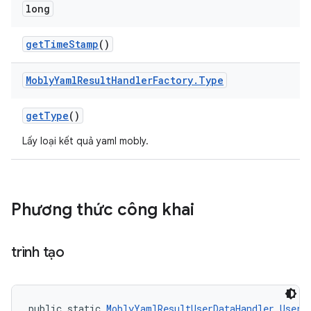
long
get
Time
Stamp
()
Mobly
Yaml
Result
Handler
Factory
.
Type
get
Type
()
Lấy loại kết quả yaml mobly.
Phương thức công khai
trình tạo
public static 
MoblyYamlResultUserDataHandler.UserD