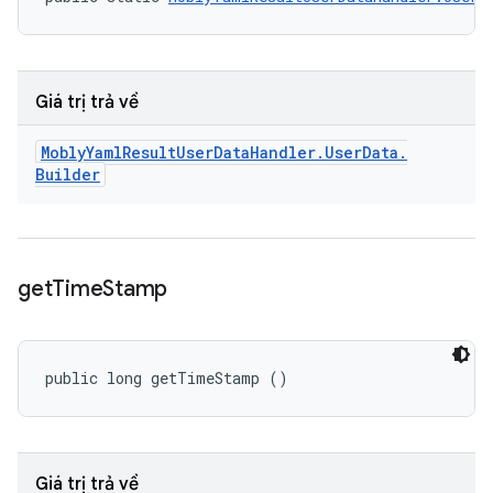
Giá trị trả về
Mobly
Yaml
Result
User
Data
Handler
.
User
Data
.
Builder
get
Time
Stamp
public long getTimeStamp ()
Giá trị trả về