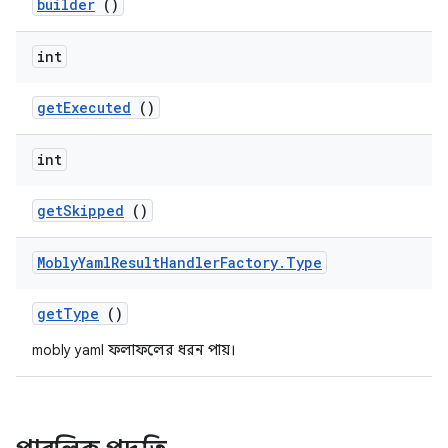
builder
()
int
get
Executed
()
int
get
Skipped
()
Mobly
Yaml
Result
Handler
Factory
.
Type
get
Type
()
mobly yaml ফলাফলের ধরন পায়।