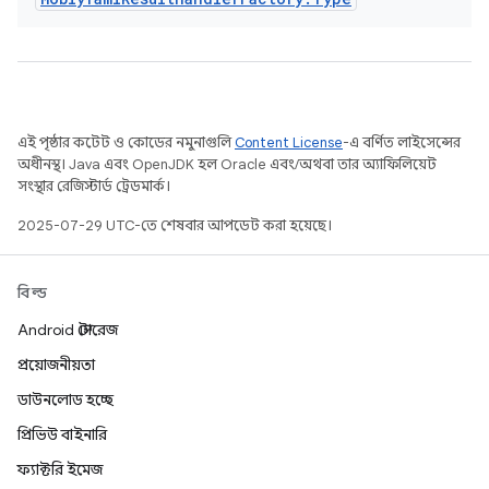
এই পৃষ্ঠার কন্টেন্ট ও কোডের নমুনাগুলি
Content License
-এ বর্ণিত লাইসেন্সের
অধীনস্থ। Java এবং OpenJDK হল Oracle এবং/অথবা তার অ্যাফিলিয়েট
সংস্থার রেজিস্টার্ড ট্রেডমার্ক।
2025-07-29 UTC-তে শেষবার আপডেট করা হয়েছে।
বিল্ড
Android স্টোরেজ
প্রয়োজনীয়তা
ডাউনলোড হচ্ছে
প্রিভিউ বাইনারি
ফ্যাক্টরি ইমেজ