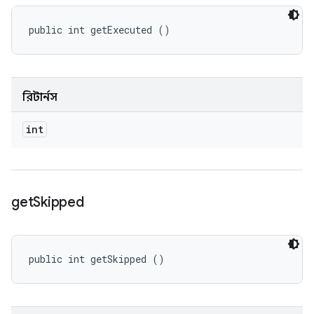
public int getExecuted ()
রিটার্নস
int
get
Skipped
public int getSkipped ()