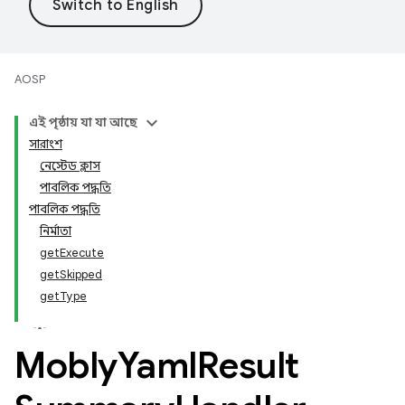
AOSP
এই পৃষ্ঠায় যা যা আছে
সারাংশ
নেস্টেড ক্লাস
পাবলিক পদ্ধতি
পাবলিক পদ্ধতি
নির্মাতা
getExecute
getSkipped
getType
Mobly
Yaml
Result