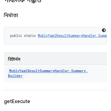
পাবলিক পদ্ধতি
নির্মাতা
public static 
MoblyYamlResultSummaryHandler.Summar
রিটার্নস
Mobly
Yaml
Result
Summary
Handler
.
Summary
.
Builder
get
Execute