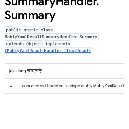
Summary
Handler
.
Summary
public static class
MoblyYamlResultSummaryHandler.Summary
extends Object
implements
IMoblyYamlResultHandler.ITestResult
java.lang.অবজেক্ট
↳
com.android.tradefed.testtype.mobly.MoblyYamlResult