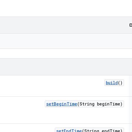
ם
build
()
set
Begin
Time
(String begin
Time)
set
End
Time
(String end
Time)