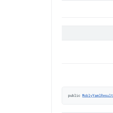
public 
MoblyYamlResult