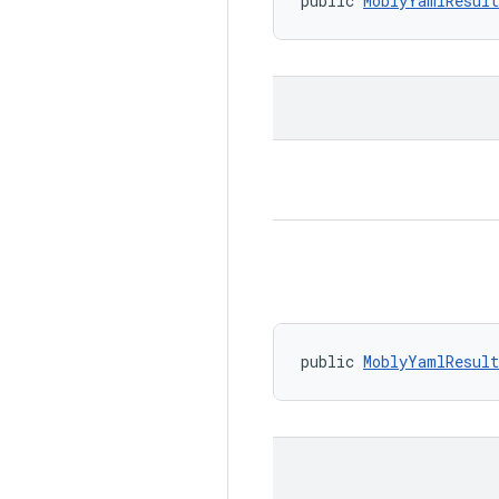
public 
MoblyYamlResult
public 
MoblyYamlResult