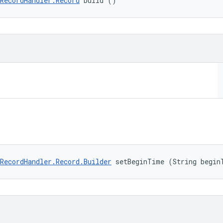
RecordHandler.Record
 build ()
RecordHandler.Record.Builder
 setBeginTime (String begin