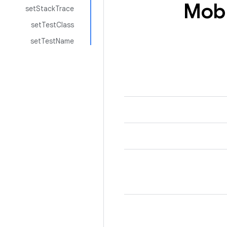
Mob
setStackTrace
setTestClass
setTestName