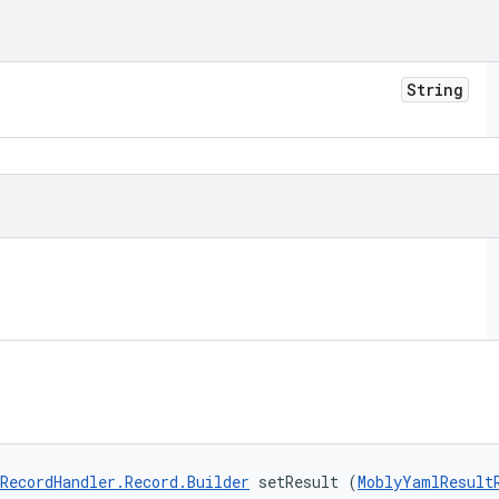
String
RecordHandler.Record.Builder
 setResult (
MoblyYamlResult