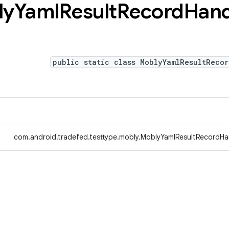
ly
Yaml
Result
Record
Hand
public static class MoblyYamlResultRecor
com.android.tradefed.testtype.mobly.MoblyYamlResultRecordHan