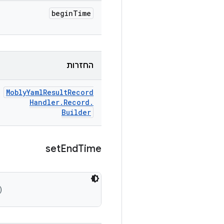
begin
Time
החזרות
Mobly
Yaml
Result
Record
Handler
.
Record
.
Builder
set
End
Time
)