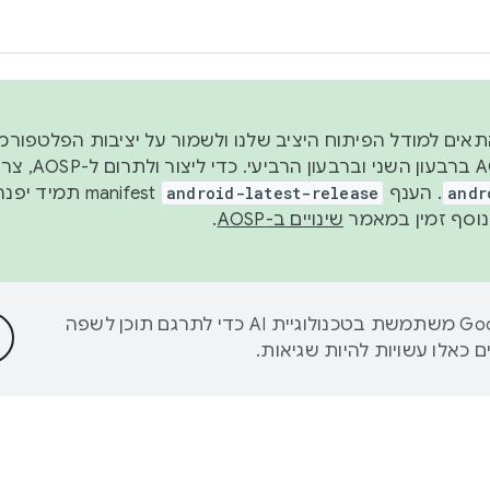
 2026, כדי להתאים למודל הפיתוח היציב שלנו ולשמור על יציבות הפלט
נפרסם קוד מקור ב-AOSP 
andr
. הענף
android-latest-release
manifest תמי
שינויים ב-AOSP
.
‫Google משתמשת בטכנולוגיית AI כדי לתרגם תוכן לשפה
 כאלו עשויות להיות שגיאות.