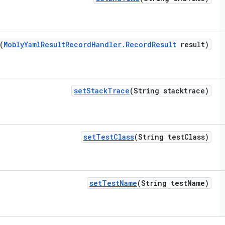
(
Mobly
Yaml
Result
Record
Handler
.
Record
Result
result)
set
Stack
Trace
(String stacktrace)
set
Test
Class
(String test
Class)
set
Test
Name
(String test
Name)