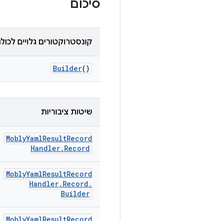
סיכום
קונסטרוקטורים גלויים לכול
Builder
()
שיטות ציבוריות
Mobly
Yaml
Result
Record
Handler
.
Record
Mobly
Yaml
Result
Record
Handler
.
Record
.
Builder
Mobly
Yaml
Result
Record