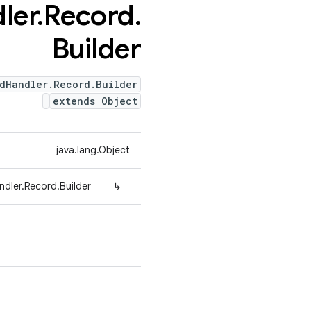
ler
.
Record
.
Builder
dHandler.Record.Builder
extends Object
java.lang.Object
dler.Record.Builder
↳