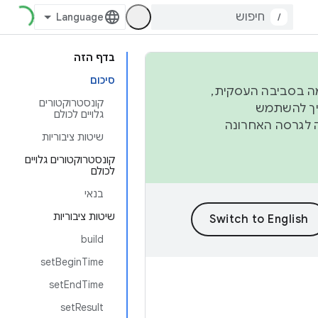
/
בדף הזה
סיכום
פורמה בסביבה העסקית,
קונסטרוקטורים
ברבעון השני וברבעון הרביעי. כדי ליצור ולתרום ל-AOSP, צריך להשתמש
גלויים לכולם
ד יפנה לגרסה האחרונה
שיטות ציבוריות
קונסטרוקטורים גלויים
לכולם
בנאי
שיטות ציבוריות
build
setBeginTime
setEndTime
setResult