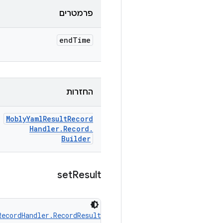
פרמטרים
end
Time
החזרות
Mobly
Yaml
Result
Record
Handler
.
Record
.
Builder
set
Result
RecordHandler.RecordResult
 result)