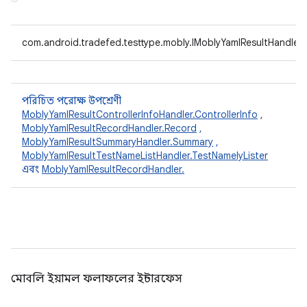
com.android.tradefed.testtype.mobly.IMoblyYamlResultHandler.I
পরিচিত পরোক্ষ উপশ্রেণী
MoblyYamlResultControllerInfoHandler.ControllerInfo
,
MoblyYamlResultRecordHandler.Record
,
MoblyYamlResultSummaryHandler.Summary
,
MoblyYamlResultTestNameListHandler.TestNamelyLister
এবং
MoblyYamlResultRecordHandler.
মোবলি ইয়ামল ফলাফলের ইন্টারফেস