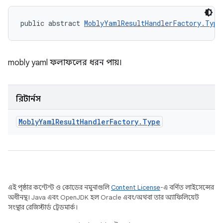
public abstract 
MoblyYamlResultHandlerFactory.Type
mobly yaml ফলাফলের ধরন পায়।
রিটার্নস
Mobly
Yaml
Result
Handler
Factory
.
Type
এই পৃষ্ঠার কন্টেন্ট ও কোডের নমুনাগুলি
Content License
-এ বর্ণিত লাইসেন্সের
অধীনস্থ। Java এবং OpenJDK হল Oracle এবং/অথবা তার অ্যাফিলিয়েট
সংস্থার রেজিস্টার্ড ট্রেডমার্ক।