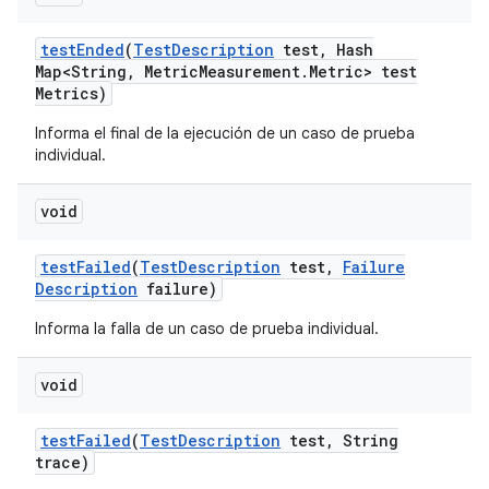
test
Ended
(
Test
Description
test
,
Hash
Map<String
,
Metric
Measurement
.
Metric> test
Metrics)
Informa el final de la ejecución de un caso de prueba
individual.
void
test
Failed
(
Test
Description
test
,
Failure
Description
failure)
Informa la falla de un caso de prueba individual.
void
test
Failed
(
Test
Description
test
,
String
trace)