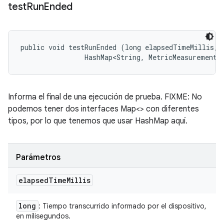
test
Run
Ended
public void testRunEnded (long elapsedTimeMillis, 

                HashMap<String, MetricMeasurement.
Informa el final de una ejecución de prueba. FIXME: No
podemos tener dos interfaces Map<> con diferentes
tipos, por lo que tenemos que usar HashMap aquí.
Parámetros
elapsed
Time
Millis
long
: Tiempo transcurrido informado por el dispositivo,
en milisegundos.