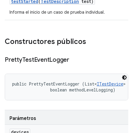
test
Started
(
Test
Description
test)
Informa el inicio de un caso de prueba individual.
Constructores públicos
Pretty
Test
Event
Logger
public PrettyTestEventLogger (List<
ITestDevice
> de
                boolean methodLevelLogging)
Parámetros
devices