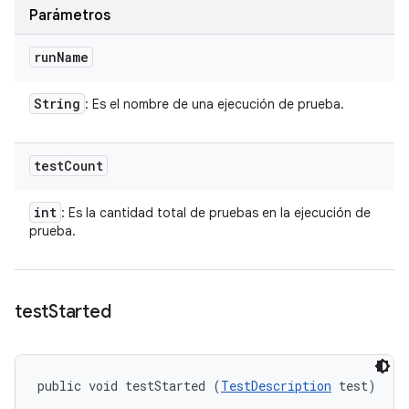
Parámetros
run
Name
String
: Es el nombre de una ejecución de prueba.
test
Count
int
: Es la cantidad total de pruebas en la ejecución de
prueba.
test
Started
public void testStarted (
TestDescription
 test)