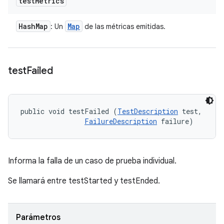
test
Metrics
Hash
Map
Map
: Un
de las métricas emitidas.
test
Failed
public void testFailed (
TestDescription
 test, 

FailureDescription
 failure)
Informa la falla de un caso de prueba individual.
Se llamará entre testStarted y testEnded.
Parámetros