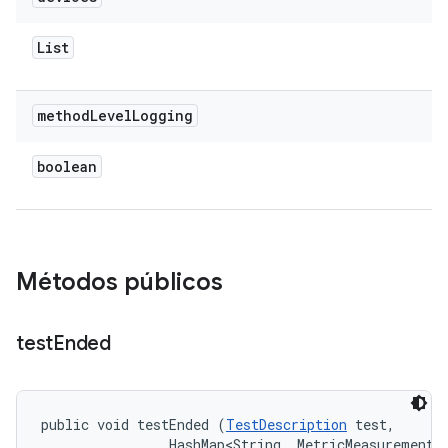
List
method
Level
Logging
boolean
Métodos públicos
test
Ended
public void testEnded (
TestDescription
 test, 

                HashMap<String, MetricMeasurement.