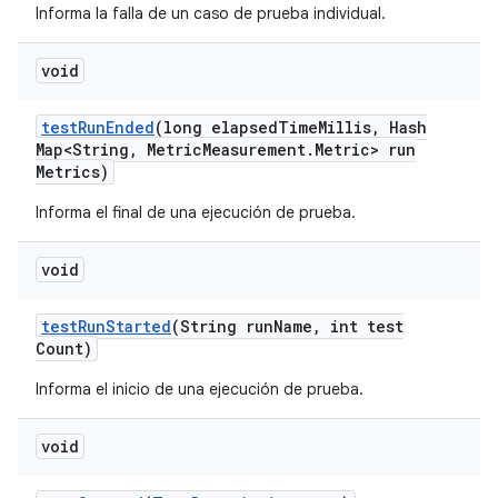
Informa la falla de un caso de prueba individual.
void
test
Run
Ended
(long elapsed
Time
Millis
,
Hash
Map<String
,
Metric
Measurement
.
Metric> run
Metrics)
Informa el final de una ejecución de prueba.
void
test
Run
Started
(String run
Name
,
int test
Count)
Informa el inicio de una ejecución de prueba.
void