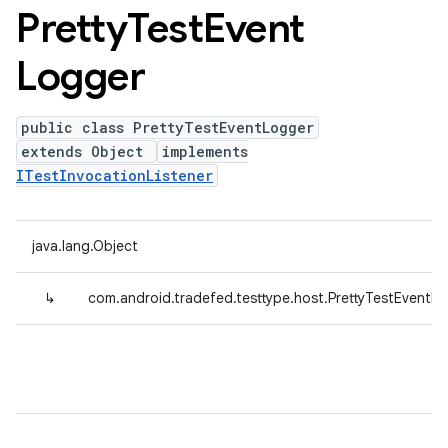
Pretty
Test
Event
Logger
public class PrettyTestEventLogger
extends Object
implements
ITestInvocationListener
java.lang.Object
↳
com.android.tradefed.testtype.host.PrettyTestEventL