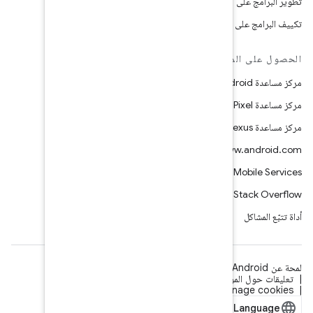
 قانونية
الترخيص
الخصوصية
ICP证合字B2-20070004号