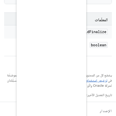
ت البرمجية في هذه الصفحة للتراخيص الموضحّة
. إنّ Java وOpenJDK هما علامتان تجاريتان مسجَّلتان