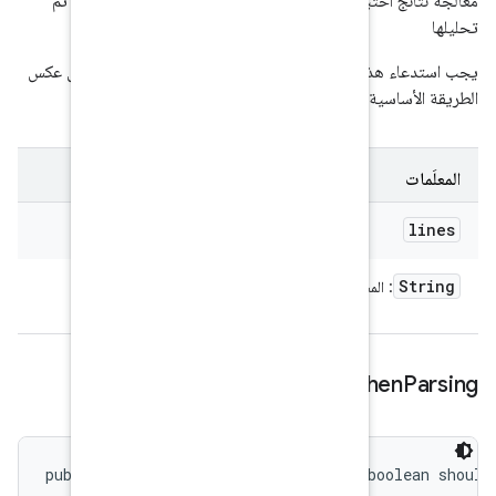
معالجة نتائج اختبارات وحدة Python وإعداد تقرير بالنتائج التي تم
احدة فقط مع الناتج الكامل، على عكس
.
MultiLineR
وي على الأسطر الجديدة.
set
public void setFinalizeWh