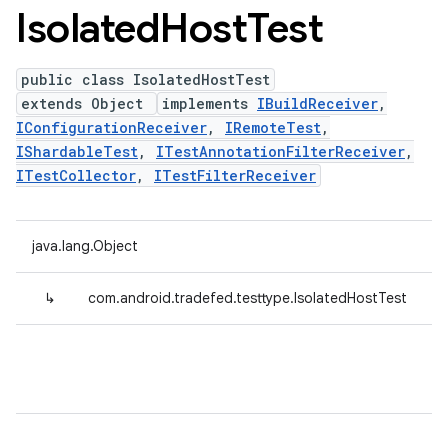
Isolated
Host
Test
public class IsolatedHostTest
extends Object
implements
IBuildReceiver
,
IConfigurationReceiver
,
IRemoteTest
,
IShardableTest
,
ITestAnnotationFilterReceiver
,
ITestCollector
,
ITestFilterReceiver
java.lang.Object
↳
com.android.tradefed.testtype.IsolatedHostTest