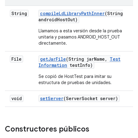
String
compile
Ld
Library
Path
Inner
(String
android
Host
Out)
Llamamos a esta versión desde la prueba
unitaria y pasamos ANDROID_HOST_OUT
directamente.
File
get
Jar
File
(String jar
Name
,
Test
Information
test
Info)
Se copió de HostTest para imitar su
estructura de pruebas de unidades.
void
set
Server
(Server
Socket server)
Constructores públicos