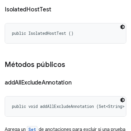
Isolated
Host
Test
public IsolatedHostTest ()
Métodos públicos
add
All
Exclude
Annotation
public void addAllExcludeAnnotation (Set<String> n
Agrega un
Set
de anotaciones para excluir si una prueba