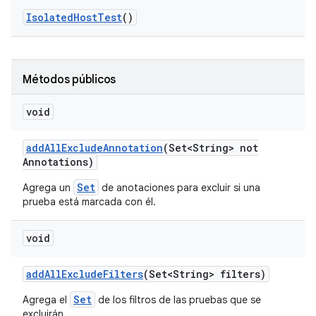
Isolated
Host
Test
()
Métodos públicos
void
add
All
Exclude
Annotation
(Set<String> not
Annotations)
Set
Agrega un
de anotaciones para excluir si una
prueba está marcada con él.
void
add
All
Exclude
Filters
(Set<String> filters)
Set
Agrega el
de los filtros de las pruebas que se
excluirán.