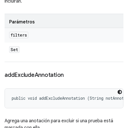
incluirán.
Parámetros
filters
Set
add
Exclude
Annotation
public void addExcludeAnnotation (String notAnnota
Agrega una anotación para excluir si una prueba está
marcada con ella.