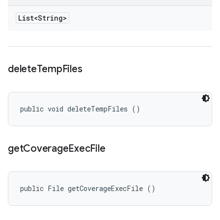
List<String>
delete
Temp
Files
public void deleteTempFiles ()
get
Coverage
Exec
File
public File getCoverageExecFile ()