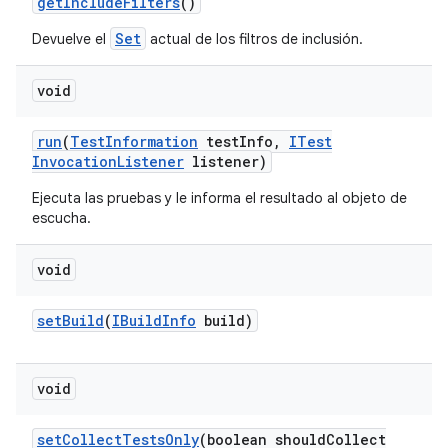
get
Include
Filters
()
Set
Devuelve el
actual de los filtros de inclusión.
void
run
(
Test
Information
test
Info
,
ITest
Invocation
Listener
listener)
Ejecuta las pruebas y le informa el resultado al objeto de
escucha.
void
set
Build
(
IBuild
Info
build)
void
set
Collect
Tests
Only
(boolean should
Collect