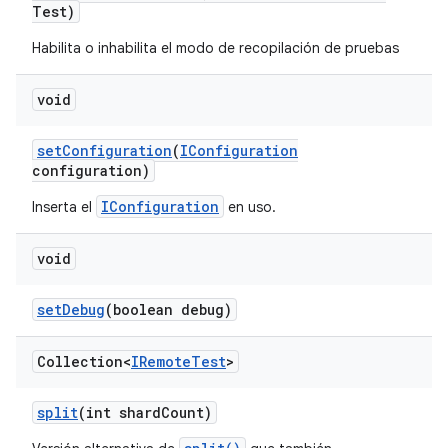
Test)
Habilita o inhabilita el modo de recopilación de pruebas
void
set
Configuration
(
IConfiguration
configuration)
IConfiguration
Inserta el
en uso.
void
set
Debug
(boolean debug)
Collection<
IRemote
Test
>
split
(int shard
Count)