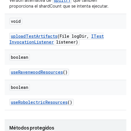
split()
Versión alternativa de
que también
proporciona el shardCount que se intenta ejecutar.
void
upload
Test
Artifacts
(File log
Dir
,
ITest
Invocation
Listener
listener)
boolean
use
Ravenwood
Resources
()
boolean
use
Robolectric
Resources
()
Métodos protegidos