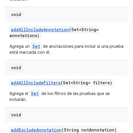
void
add
All
Include
Annotation
(Set<String>
annotations)
Set
Agrega un
de anotaciones para incluir si una prueba
está marcada con él.
void
add
All
Include
Filters
(Set<String> filters)
Set
Agrega el
de los filtros de las pruebas que se
incluirán.
void
add
Exclude
Annotation
(String not
Annotation)