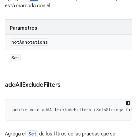
está marcada con él.
Parámetros
not
Annotations
Set
add
All
Exclude
Filters
public void addAllExcludeFilters (Set<String> filt
Agrega el
Set
de los filtros de las pruebas que se