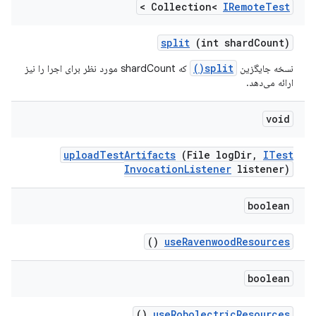
>
Collection<
IRemote
Test
split
(int shard
Count)
split()
نسخه جایگزین
که shardCount مورد نظر برای اجرا را نیز
ارائه می‌دهد.
void
upload
Test
Artifacts
(File log
Dir
,
ITest
Invocation
Listener
listener)
boolean
()
use
Ravenwood
Resources
boolean
()
use
Robolectric
Resources