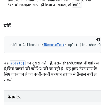
सब-टेस्ट का कलेक्शन, जिसे अलग-अलग चलाया जाना है. अगर
null
टेस्ट को फ़िलहाल शार्ड नहीं किया जा सकता, तो
बांटें
public Collection<
IRemoteTest
> split (int shardCou
यह
split()
का दूसरा वर्शन है. इसमें shardCount भी शामिल
है, जिसे चलाने की कोशिश की जा रही है . यह कुछ टेस्ट रनर के
लिए काम का है, जो कभी-कभी मनमाने तरीके से फ़ैसले नहीं ले
सकते.
पैरामीटर