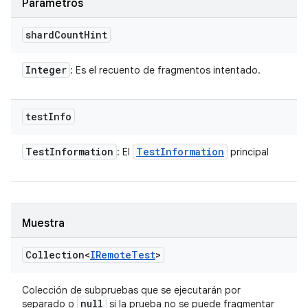
Parámetros
shard
Count
Hint
Integer
: Es el recuento de fragmentos intentado.
test
Info
Test
Information
Test
Information
: El
principal
Muestra
Collection<
IRemote
Test
>
Colección de subpruebas que se ejecutarán por
null
separado o
si la prueba no se puede fragmentar