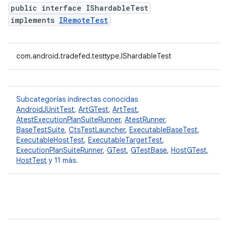
public interface IShardableTest
implements
IRemoteTest
com.android.tradefed.testtype.IShardableTest
Subcategorías indirectas conocidas
AndroidJUnitTest
,
ArtGTest
,
ArtTest
,
AtestExecutionPlanSuiteRunner
,
AtestRunner
,
BaseTestSuite
,
CtsTestLauncher
,
ExecutableBaseTest
,
ExecutableHostTest
,
ExecutableTargetTest
,
ExecutionPlanSuiteRunner
,
GTest
,
GTestBase
,
HostGTest
,
HostTest
y 11 más.