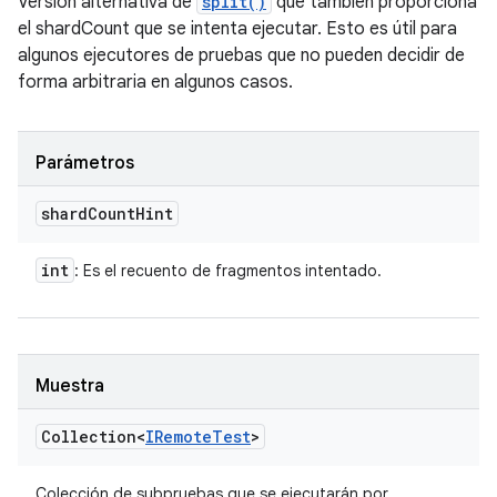
Versión alternativa de
split()
que también proporciona
el shardCount que se intenta ejecutar. Esto es útil para
algunos ejecutores de pruebas que no pueden decidir de
forma arbitraria en algunos casos.
Parámetros
shard
Count
Hint
int
: Es el recuento de fragmentos intentado.
Muestra
Collection<
IRemote
Test
>
Colección de subpruebas que se ejecutarán por