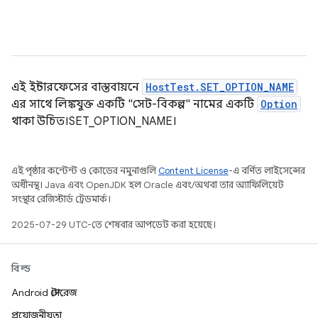
এই ইন্টারফেসের বাস্তবায়নে
HostTest.SET_OPTION_NAME
এর সাথে লিঙ্কযুক্ত একটি "সেট-বিকল্প" নামের একটি
Option
থাকা উচিত।SET_OPTION_NAME।
এই পৃষ্ঠার কন্টেন্ট ও কোডের নমুনাগুলি
Content License
-এ বর্ণিত লাইসেন্সের
অধীনস্থ। Java এবং OpenJDK হল Oracle এবং/অথবা তার অ্যাফিলিয়েট
সংস্থার রেজিস্টার্ড ট্রেডমার্ক।
2025-07-29 UTC-তে শেষবার আপডেট করা হয়েছে।
বিল্ড
Android স্টোরেজ
প্রয়োজনীয়তা