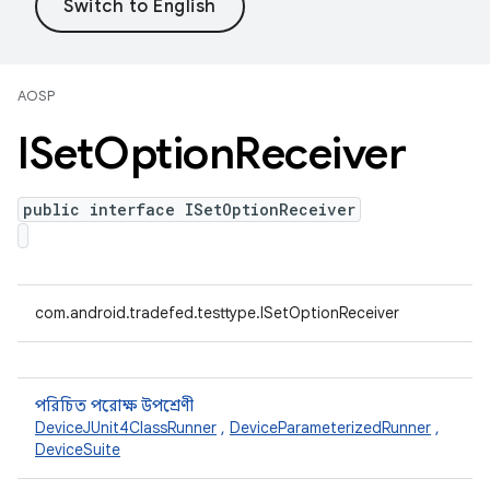
AOSP
ISet
Option
Receiver
public interface ISetOptionReceiver
com.android.tradefed.testtype.ISetOptionReceiver
পরিচিত পরোক্ষ উপশ্রেণী
DeviceJUnit4ClassRunner
,
DeviceParameterizedRunner
,
DeviceSuite