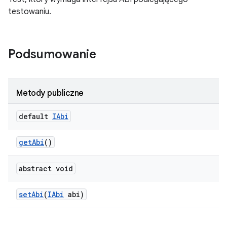
testowaniu.
Podsumowanie
Metody publiczne
default
IAbi
get
Abi
()
abstract void
set
Abi
(
IAbi
abi)