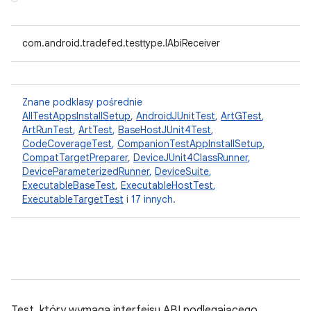
com.android.tradefed.testtype.IAbiReceiver
Znane podklasy pośrednie
AllTestAppsInstallSetup
,
AndroidJUnitTest
,
ArtGTest
,
ArtRunTest
,
ArtTest
,
BaseHostJUnit4Test
,
CodeCoverageTest
,
CompanionTestAppInstallSetup
,
CompatTargetPreparer
,
DeviceJUnit4ClassRunner
,
DeviceParameterizedRunner
,
DeviceSuite
,
ExecutableBaseTest
,
ExecutableHostTest
,
ExecutableTargetTest
i 17 innych.
Test, który wymaga interfejsu ABI podlegającego